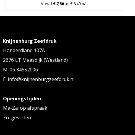
Vanaf
€ 7,50
tot € 8,49 p/st
Knijnenburg Zeefdruk
Honderdland 107A
2676 LT Maasdijk (Westland)
M: 06 34552006
E: info@knijnenburgzeefdruk.nl
Openingstijden
Ma-Za: op afspraak
Zo: gesloten