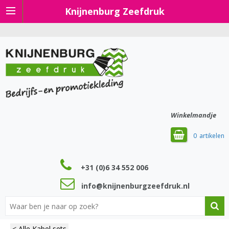
Knijnenburg Zeefdruk
Winkelmandje
0
+31 (0)6 34 552 006
info@knijnenburgzeefdruk.nl
< Alle Kabel sets