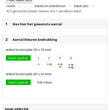
Home
...
Kabels en toebehoren
Kabel sets
>
>
>
>
RCS gerecycled plastic Ontario 4-in-1 oprolbare kabel
1
Kies hier het gewenste aantal
2
Aantal kleuren bedrukking
artikel bovenzijde (35 x 35 mm)
Geen opdruk
1
2
3
4
artikel bovenzijde (41 x 41 mm)
Geen opdruk
Full colour
Jouw selectie