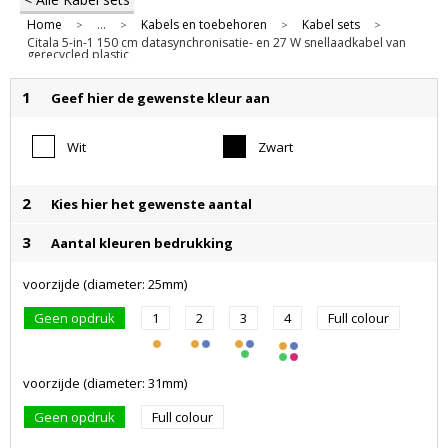
Home
...
Kabels en toebehoren
Kabel sets
>
>
>
>
Citala 5-in-1 150 cm datasynchronisatie- en 27 W snellaadkabel van
gerecycled plastic
1
Geef hier de gewenste kleur aan
Wit
Zwart
2
Kies hier het gewenste aantal
3
Aantal kleuren bedrukking
voorzijde (diameter: 25mm)
Geen opdruk
1
2
3
4
Full colour
voorzijde (diameter: 31mm)
Geen opdruk
Full colour