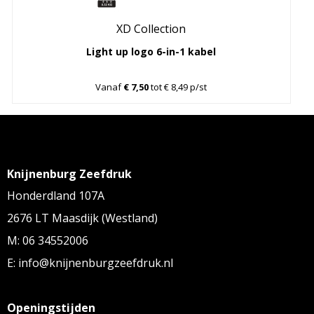
XD Collection
Light up logo 6-in-1 kabel
Vanaf
€ 7,50
tot € 8,49 p/st
Knijnenburg Zeefdruk
Honderdland 107A
2676 LT Maasdijk (Westland)
M: 06 34552006
E: info@knijnenburgzeefdruk.nl
Openingstijden