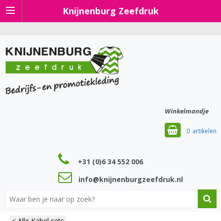
Knijnenburg Zeefdruk
Winkelmandje
0
+31 (0)6 34 552 006
info@knijnenburgzeefdruk.nl
< Alle Kabel sets