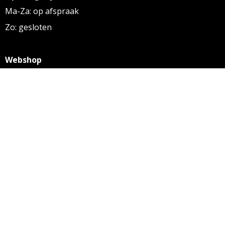
Ma-Za: op afspraak
Zo: gesloten
Webshop
KVK: 27256169
BTW: NL 8131.32.587 B01
Algemene voorwaarden
Disclaimer
Privacy statement
Informatie
Aanleverspecificaties
Over ons
Contact