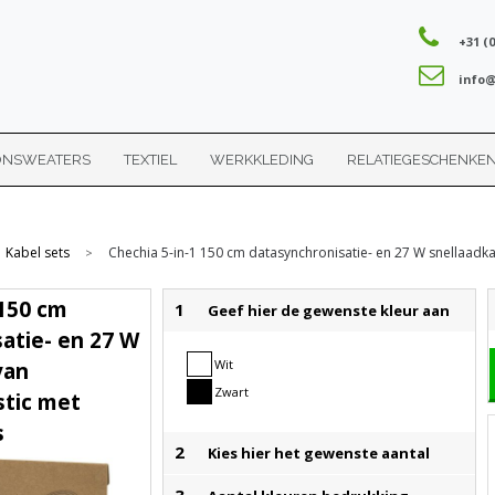
+31 (0
info@
ONSWEATERS
TEXTIEL
WERKKLEDING
RELATIEGESCHENKE
Kabel sets
Chechia 5-in-1 150 cm datasynchronisatie- en 27 W snellaadk
>
 150 cm
1
Geef hier de gewenste kleur aan
atie- en 27 W
Wit
van
Zwart
stic met
s
2
Kies hier het gewenste aantal