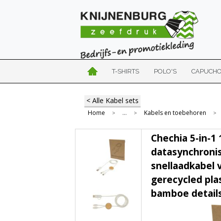
T-SHIRTS
POLO'S
CAPUCH
< Alle Kabel sets
Home
...
Kabels en toebehoren
>
>
>
Chechia 5-in-1
datasynchronis
snellaadkabel 
gerecycled pla
bamboe detail