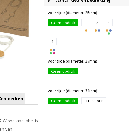
3
Aantal kleuren bedrukking
voorzijde (diameter: 25mm)
Geen opdruk
1
2
3
4
voorzijde (diameter: 27mm)
Geen opdruk
voorzijde (diameter: 31mm)
Kenmerken
Geen opdruk
Full colour
7 W snellaadkabel is
en van