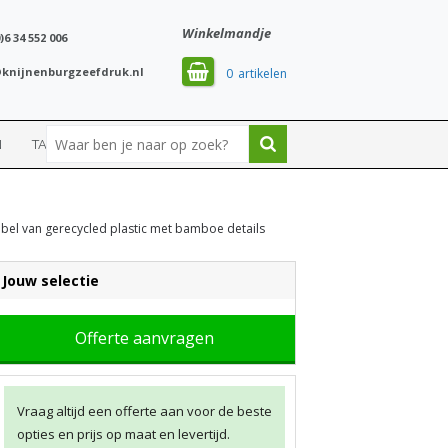
Winkelmandje
)6 34 552 006
knijnenburgzeefdruk.nl
0
N
TASSEN
SPORT
abel van gerecycled plastic met bamboe details
Jouw selectie
Offerte aanvragen
Vraag altijd een offerte aan voor de beste
opties en prijs op maat en levertijd.