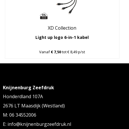
XD Collection
Light up logo 6-in-1 kabel
Vanaf
€ 7,50
tot € 8,49 p/st
Knijnenburg Zeefdruk
Honderdland 107A
2676 LT Maasdijk (Westland)
M: 06 34552006
E: info@knijnenburgzeefdruk.nl