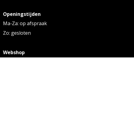
Openingstijden
Ma-Za: op afspraak
Zo: gesloten
Webshop
KVK: 27256169
BTW: NL 8131.32.587 B01
Algemene voorwaarden
Disclaimer
Privacy statement
Informatie
Aanleverspecificaties