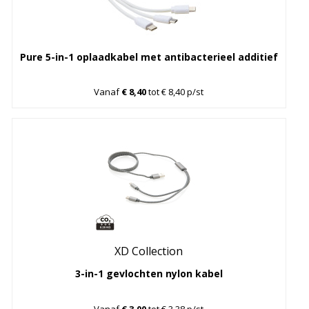
Pure 5-in-1 oplaadkabel met antibacterieel additief
Vanaf
€ 8,40
tot € 8,40 p/st
XD Collection
3-in-1 gevlochten nylon kabel
Vanaf
€ 3,00
tot € 3,38 p/st