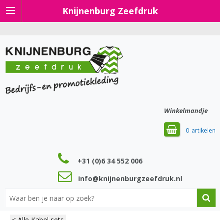
Knijnenburg Zeefdruk
Winkelmandje
0
+31 (0)6 34 552 006
info@knijnenburgzeefdruk.nl
< Alle Kabel sets