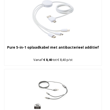
Pure 5-in-1 oplaadkabel met antibacterieel additief
Vanaf
€ 8,40
tot € 8,40 p/st