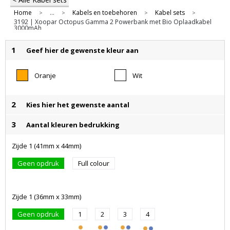
Home
...
Kabels en toebehoren
Kabel sets
>
>
>
>
3192 | Xoopar Octopus Gamma 2 Powerbank met Bio Oplaadkabel
3000mAh
1
Geef hier de gewenste kleur aan
Oranje
Wit
2
Kies hier het gewenste aantal
3
Aantal kleuren bedrukking
Zijde 1 (41mm x 44mm)
Geen opdruk
Full colour
Zijde 1 (36mm x 33mm)
Geen opdruk
1
2
3
4