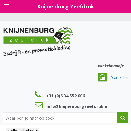
Knijnenburg Zeefdruk
Winkelmandje
0
+31 (0)6 34 552 006
info@knijnenburgzeefdruk.nl
< Alle Kabel sets