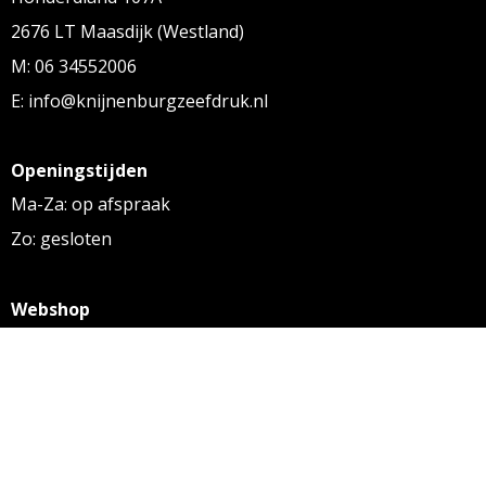
2676 LT Maasdijk (Westland)
M: 06 34552006
E: info@knijnenburgzeefdruk.nl
Openingstijden
Ma-Za: op afspraak
Zo: gesloten
Webshop
KVK: 27256169
BTW: NL 8131.32.587 B01
Algemene voorwaarden
Disclaimer
Privacy statement