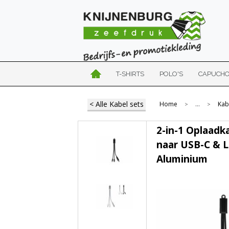
T-SHIRTS
POLO'S
CAPUCH
< Alle Kabel sets
Home
...
Kab
>
>
2-in-1 Oplaadk
naar USB-C & L
Aluminium