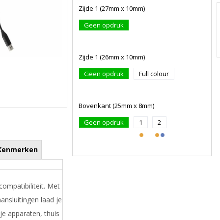
Zijde 1 (27mm x 10mm)
Geen opdruk
Zijde 1 (26mm x 10mm)
Geen opdruk
Full colour
Bovenkant (25mm x 8mm)
Geen opdruk
1
2
Kenmerken
ompatibiliteit. Met
nsluitingen laad je
je apparaten, thuis