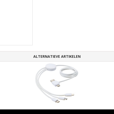
ALTERNATIEVE ARTIKELEN
Pure 5-in-1 oplaadkabel met antibacterieel