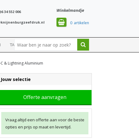
Winkelmandje
)6 34 552 006
knijnenburgzeefdruk.nl
0
N
TASSEN
SPORT
-C & Lightning Aluminium
Jouw selectie
Offerte aanvragen
Vraag altijd een offerte aan voor de beste
opties en prijs op maat en levertijd.