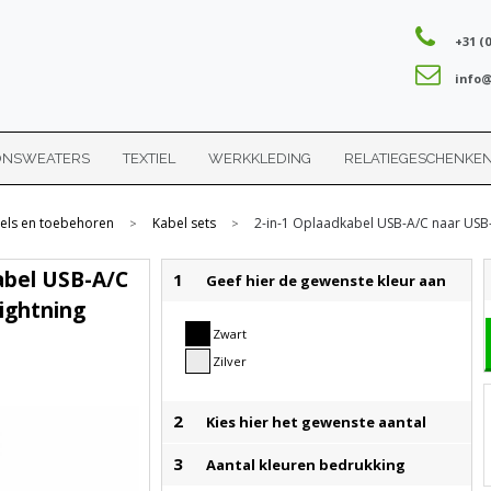
+31 (0
info@
ONSWEATERS
TEXTIEL
WERKKLEDING
RELATIEGESCHENKE
els en toebehoren
Kabel sets
2-in-1 Oplaadkabel USB-A/C naar USB
>
>
abel USB-A/C
1
Geef hier de gewenste kleur aan
ightning
Zwart
Zilver
2
Kies hier het gewenste aantal
3
Aantal kleuren bedrukking