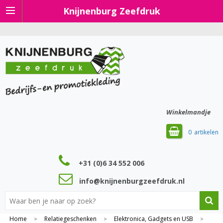
Knijnenburg Zeefdruk
Winkelmandje
0
+31 (0)6 34 552 006
info@knijnenburgzeefdruk.nl
Home
Relatiegeschenken
Elektronica, Gadgets en USB
>
>
>