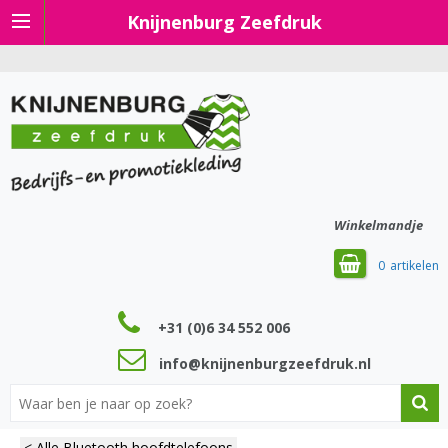
Knijnenburg Zeefdruk
Winkelmandje
0
+31 (0)6 34 552 006
info@knijnenburgzeefdruk.nl
< Alle Bluetooth hoofdtelefoons