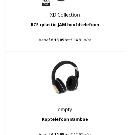
XD Collection
RCS rplastic JAM hoofdtelefoon
Vanaf
€ 13,09
tot € 14,81 p/st
empty
Koptelefoon Bamboe
Vanaf
€ 10,95
tot € 12,92 p/st