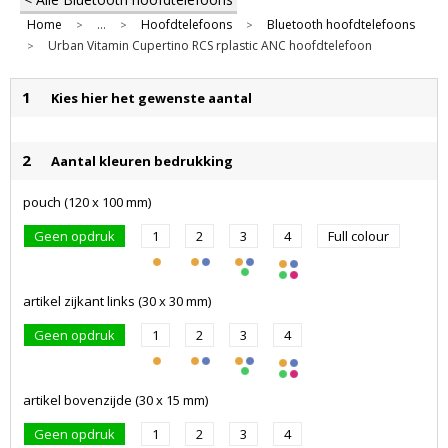
Home
...
Hoofdtelefoons
Bluetooth hoofdtelefoons
>
>
>
Urban Vitamin Cupertino RCS rplastic ANC hoofdtelefoon
>
1
Kies hier het gewenste aantal
2
Aantal kleuren bedrukking
pouch (120 x 100 mm)
Geen opdruk
1
2
3
4
Full colour
artikel zijkant links (30 x 30 mm)
Geen opdruk
1
2
3
4
artikel bovenzijde (30 x 15 mm)
Geen opdruk
1
2
3
4