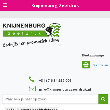
Knijnenburg Zeefdruk
Winkelmandje
0
+31 (0)6 34 552 006
info@knijnenburgzeefdruk.nl
< Alle Bluetooth hoofdtelefoons