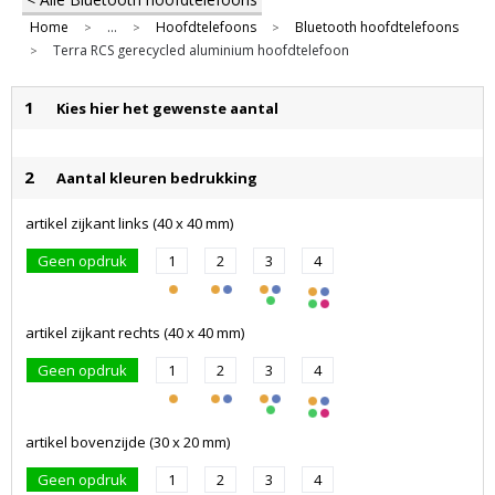
Home
...
Hoofdtelefoons
Bluetooth hoofdtelefoons
>
>
>
Terra RCS gerecycled aluminium hoofdtelefoon
>
1
Kies hier het gewenste aantal
2
Aantal kleuren bedrukking
artikel zijkant links (40 x 40 mm)
Geen opdruk
1
2
3
4
artikel zijkant rechts (40 x 40 mm)
Geen opdruk
1
2
3
4
artikel bovenzijde (30 x 20 mm)
Geen opdruk
1
2
3
4