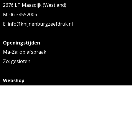
2676 LT Maasdijk (Westland)
M: 06 34552006
E: info@knijnenburgzeefdruk.nl
Openingstijden
Ma-Za: op afspraak
Zo: gesloten
Webshop
KVK: 27256169
BTW: NL 8131.32.587 B01
Algemene voorwaarden
Disclaimer
Privacy statement