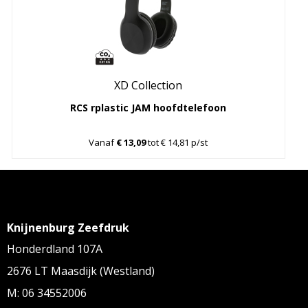
XD Collection
RCS rplastic JAM hoofdtelefoon
Vanaf
€ 13,09
tot € 14,81 p/st
Knijnenburg Zeefdruk
Honderdland 107A
2676 LT Maasdijk (Westland)
M: 06 34552006