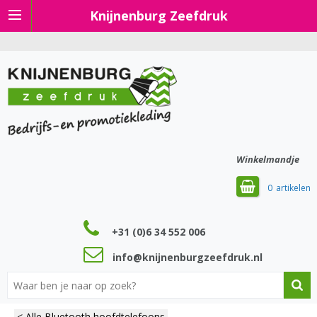
Knijnenburg Zeefdruk
Winkelmandje
0
+31 (0)6 34 552 006
info@knijnenburgzeefdruk.nl
< Alle Bluetooth hoofdtelefoons