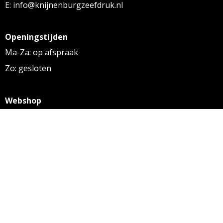
E: info@knijnenburgzeefdruk.nl
Openingstijden
Ma-Za: op afspraak
Zo: gesloten
Webshop
KVK: 27256169
BTW: NL 8131.32.587 B01
Algemene voorwaarden
Disclaimer
Privacy statement
Informatie