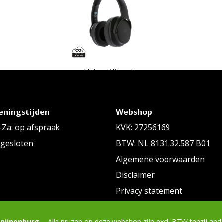
Urban Vitamin
e
Urban Vitamin Palo Alto RCS rplastic
Urba
hoofdtelefoon
eningstijden
Webshop
Vanaf
€ 42,84
tot € 48,41 p/st
Za: op afspraak
KVK: 27256169
 gesloten
BTW: NL 8131.32.587 B01
Algemene voorwaarden
Disclaimer
Privacy statement
empty
Knijnenburg
- Alle prijzen op deze webshop zijn excl. BTW tenzij an