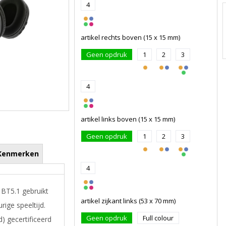
4
artikel rechts boven (15 x 15 mm)
Geen opdruk
1
2
3
4
artikel links boven (15 x 15 mm)
Geen opdruk
1
2
3
Kenmerken
4
BT5.1 gebruikt
artikel zijkant links (53 x 70 mm)
ige speeltijd.
Geen opdruk
Full colour
 gecertificeerd