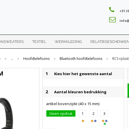
+31 (0
info@
ONSWEATERS
TEXTIEL
WERKKLEDING
RELATIEGESCHENKE
e
...
Hoofdtelefoons
Bluetooth hoofdtelefoons
RCS rplas
>
>
>
>
AM
1
Kies hier het gewenste aantal
2
Aantal kleuren bedrukking
artikel bovenzijde (40 x 15 mm)
Geen opdruk
1
2
3