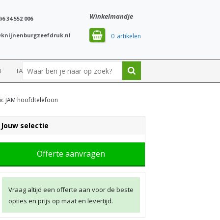
Winkelmandje
)6 34 552 006
knijnenburgzeefdruk.nl
0
N
TASSEN
SPORT
tic JAM hoofdtelefoon
Jouw selectie
Offerte aanvragen
Vraag altijd een offerte aan voor de beste
opties en prijs op maat en levertijd.