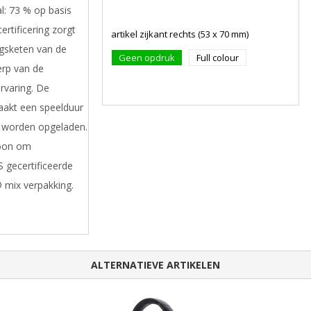
l: 73 % op basis
ertificering zorgt
artikel zijkant rechts (53 x 70 mm)
ngsketen van de
Geen opdruk
Full colour
erp van de
rvaring. De
aakt een speelduur
ig worden opgeladen.
foon om
 gecertificeerde
 mix verpakking.
ALTERNATIEVE ARTIKELEN