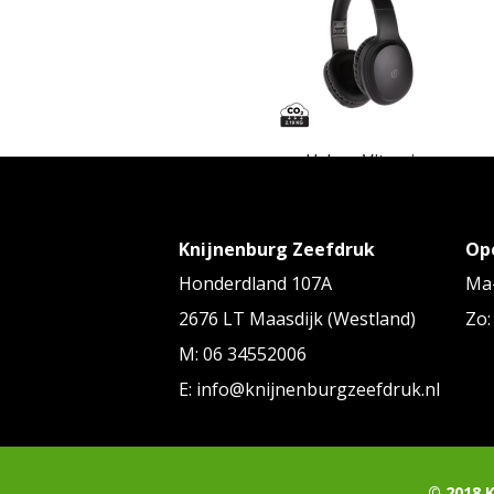
Urban Vitamin
Urban Vitamin Belmont draadloz
hoofdtelefoon
Knijnenburg Zeefdruk
Op
Vanaf
€ 34,27
tot € 38,72 p/st
Honderdland 107A
Ma-
2676 LT Maasdijk (Westland)
Zo:
M: 06 34552006
E: info@knijnenburgzeefdruk.nl
XD Collection
© 2018 