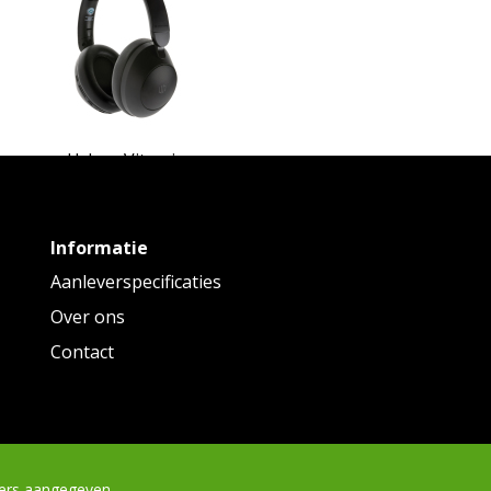
Urban Vitamin
n Vitamin Cupertino RCS rplastic ANC
hoofdtelefoon
Informatie
Vanaf
€ 59,17
tot € 66,85 p/st
Aanleverspecificaties
Over ons
Contact
ders aangegeven.