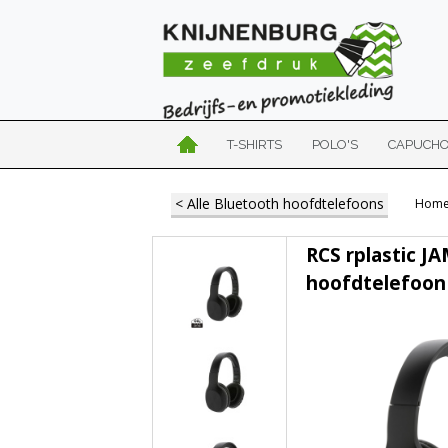
T-SHIRTS
POLO'S
CAPUCH
< Alle Bluetooth hoofdtelefoons
Hom
RCS rplastic J
hoofdtelefoon