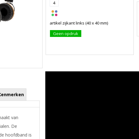
4
artikel zijkant links (40 x 40 mm)
Geen opdruk
Kenmerken
aakt van
alen. De
de hoofdband is