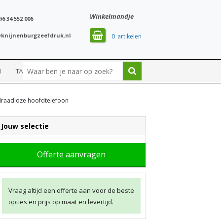
Winkelmandje
)6 34 552 006
knijnenburgzeefdruk.nl
0
N
TASSEN
SPORT
raadloze hoofdtelefoon
Jouw selectie
Offerte aanvragen
Vraag altijd een offerte aan voor de beste
opties en prijs op maat en levertijd.