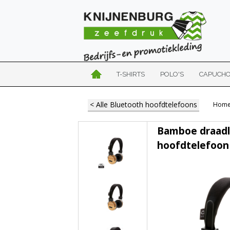
T-SHIRTS
POLO'S
CAPUCH
< Alle Bluetooth hoofdtelefoons
Hom
Bamboe draad
hoofdtelefoon