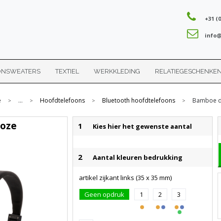
+31 (0
info@
ONSWEATERS
TEXTIEL
WERKKLEDING
RELATIEGESCHENKE
e
...
Hoofdtelefoons
Bluetooth hoofdtelefoons
Bamboe d
>
>
>
>
loze
1
Kies hier het gewenste aantal
2
Aantal kleuren bedrukking
artikel zijkant links (35 x 35 mm)
Geen opdruk
1
2
3