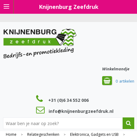
Knijnenburg Zeefdruk
Winkelmandje
0
+31 (0)6 34 552 006
info@knijnenburgzeefdruk.nl
Home
Relatiegeschenken
Elektronica, Gadgets en USB
>
>
>