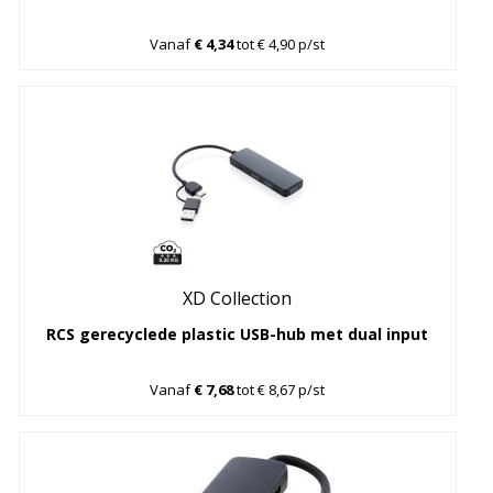
Vanaf
€ 4,34
tot € 4,90 p/st
XD Collection
RCS gerecyclede plastic USB-hub met dual input
Vanaf
€ 7,68
tot € 8,67 p/st