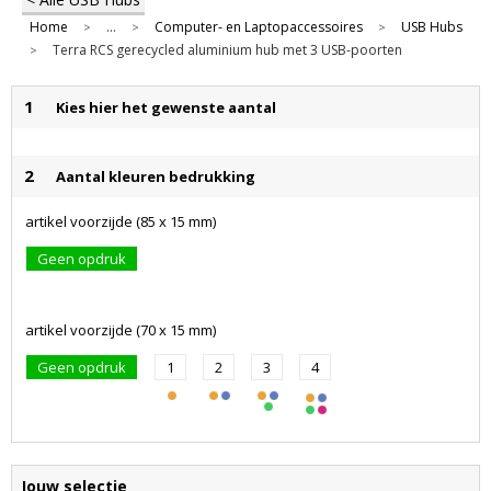
Home
...
Computer- en Laptopaccessoires
USB Hubs
>
>
>
Terra RCS gerecycled aluminium hub met 3 USB-poorten
>
1
Kies hier het gewenste aantal
2
Aantal kleuren bedrukking
artikel voorzijde (85 x 15 mm)
Geen opdruk
artikel voorzijde (70 x 15 mm)
Geen opdruk
1
2
3
4
Jouw selectie