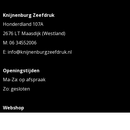
Knijnenburg Zeefdruk
Honderdland 107A
2676 LT Maasdijk (Westland)
M: 06 34552006
E: info@knijnenburgzeefdruk.nl
Openingstijden
Ma-Za: op afspraak
Zo: gesloten
Webshop
KVK: 27256169
BTW: NL 8131.32.587 B01