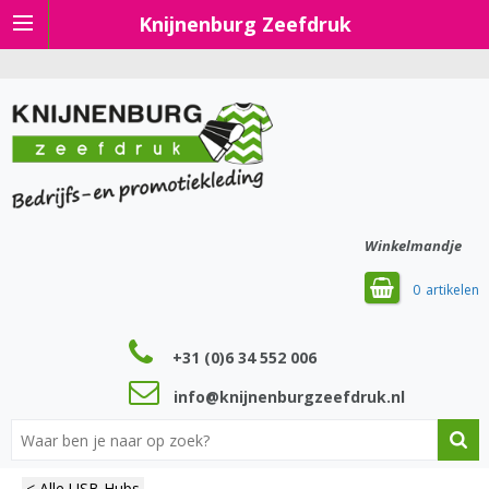
Knijnenburg Zeefdruk
Winkelmandje
0
+31 (0)6 34 552 006
info@knijnenburgzeefdruk.nl
< Alle USB Hubs