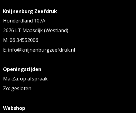
Knijnenburg Zeefdruk
Honderdland 107A
2676 LT Maasdijk (Westland)
M: 06 34552006
E: info@knijnenburgzeefdruk.nl
Openingstijden
Ma-Za: op afspraak
Zo: gesloten
Webshop
KVK: 27256169
BTW: NL 8131.32.587 B01