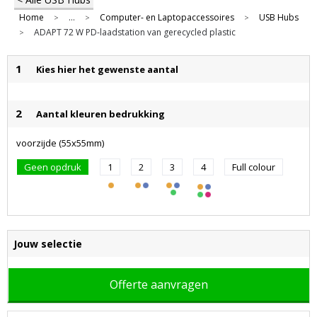
Home
...
Computer- en Laptopaccessoires
USB Hubs
>
>
>
ADAPT 72 W PD-laadstation van gerecycled plastic
>
1
Kies hier het gewenste aantal
2
Aantal kleuren bedrukking
voorzijde (55x55mm)
Geen opdruk
1
2
3
4
Full colour
Jouw selectie
Offerte aanvragen