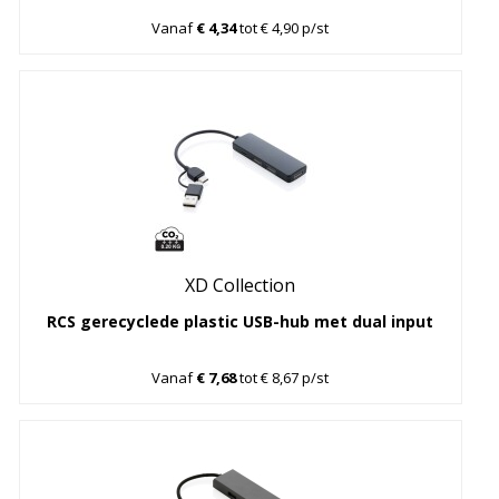
Vanaf
€ 4,34
tot € 4,90 p/st
XD Collection
RCS gerecyclede plastic USB-hub met dual input
Vanaf
€ 7,68
tot € 8,67 p/st