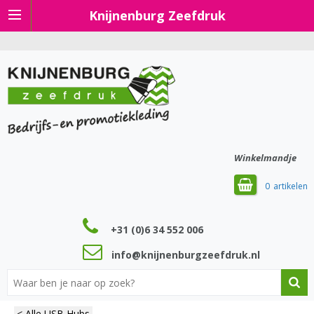
Knijnenburg Zeefdruk
Winkelmandje
0
+31 (0)6 34 552 006
info@knijnenburgzeefdruk.nl
< Alle USB Hubs