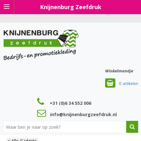
Knijnenburg Zeefdruk
Winkelmandje
0
+31 (0)6 34 552 006
info@knijnenburgzeefdruk.nl
< Alle Gadgets