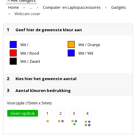
Home
...
Computer- en Laptopaccessoires
Gadgets
>
>
>
Webcam cover
>
1
Geef hier de gewenste kleur aan
Wit /
Wit / Oranje
Donkerblauw
Wit / Rood
Wit / Wit
Wit / Zwart
2
Kies hier het gewenste aantal
3
Aantal kleuren bedrukking
Voorzijde (15mm x 5mm)
Geen opdruk
1
2
3
4