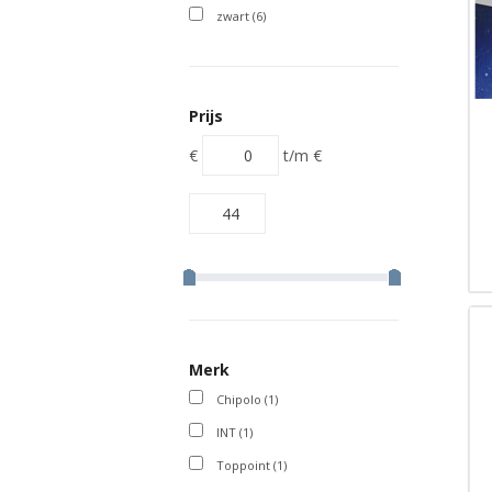
zwart
(6)
Prijs
€
t/m
€
Merk
Chipolo
(1)
INT
(1)
Toppoint
(1)