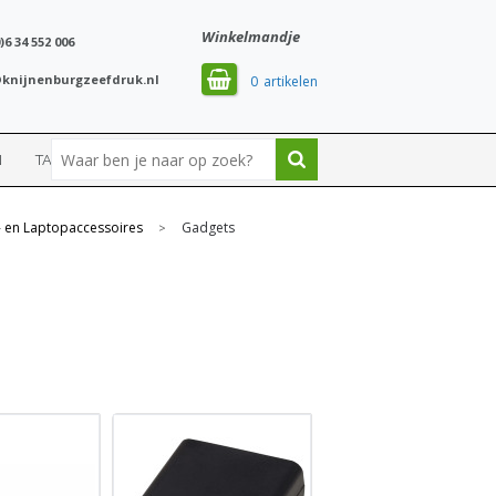
Winkelmandje
)6 34 552 006
knijnenburgzeefdruk.nl
0
N
TASSEN
SPORT
 en Laptopaccessoires
Gadgets
>