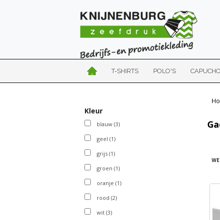
T-SHIRTS
POLO'S
CAPUCH
Ho
Kleur
Ga
blauw
(3)
geel
(1)
grijs
(1)
WE
groen
(1)
oranje
(1)
rood
(2)
wit
(3)