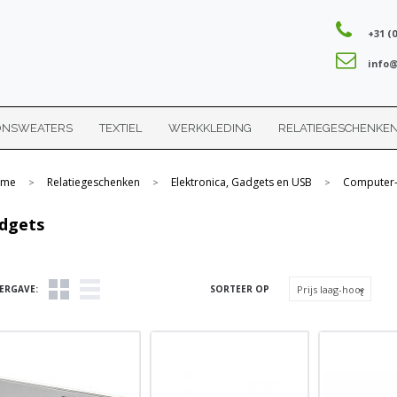
+31 (0
info@
ONSWEATERS
TEXTIEL
WERKKLEDING
RELATIEGESCHENKE
me
Relatiegeschenken
Elektronica, Gadgets en USB
Computer-
>
>
>
dgets
ERGAVE:
SORTEER OP