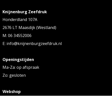
Knijnenburg Zeefdruk
Honderdland 107A
2676 LT Maasdijk (Westland)
M: 06 34552006
E: info@knijnenburgzeefdruk.nl
Openingstijden
Ma-Za: op afspraak
Zo: gesloten
Webshop
KVK: 27256169
BTW: NL 8131.32.587 B01