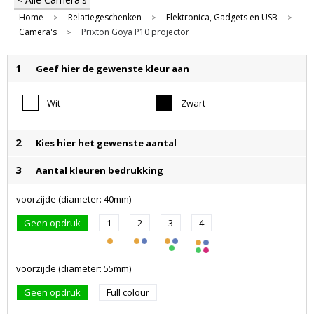
Home
Relatiegeschenken
Elektronica, Gadgets en USB
>
>
>
Camera's
Prixton Goya P10 projector
>
1
Geef hier de gewenste kleur aan
Wit
Zwart
2
Kies hier het gewenste aantal
3
Aantal kleuren bedrukking
voorzijde (diameter: 40mm)
Geen opdruk
1
2
3
4
voorzijde (diameter: 55mm)
Geen opdruk
Full colour