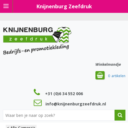
Knijnenburg Zeefdruk
Winkelmandje
0
+31 (0)6 34 552 006
info@knijnenburgzeefdruk.nl
< Alle Camera's