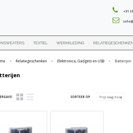
+31 (0
info@
ONSWEATERS
TEXTIEL
WERKKLEDING
RELATIEGESCHENKE
me
Relatiegeschenken
Elektronica, Gadgets en USB
Batterijen
>
>
>
tterijen
ERGAVE:
SORTEER OP