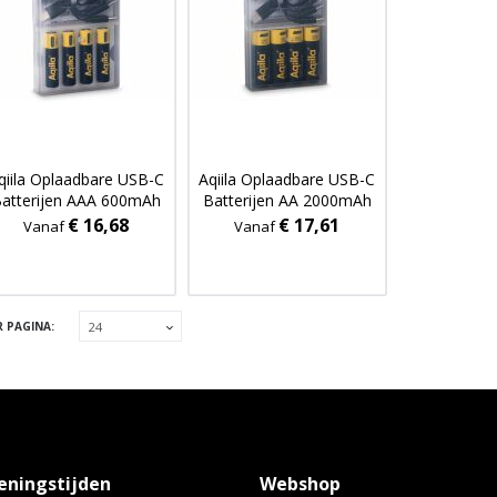
qiila Oplaadbare USB-C
Aqiila Oplaadbare USB-C
atterijen AAA 600mAh
Batterijen AA 2000mAh
4-pack
4-pack
€ 16,68
€ 17,61
Vanaf
Vanaf
R PAGINA:
eningstijden
Webshop