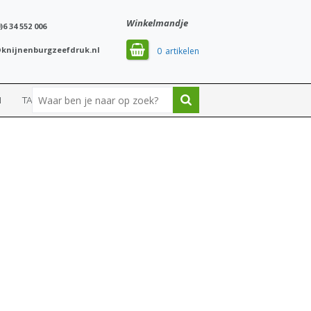
Winkelmandje
)6 34 552 006
knijnenburgzeefdruk.nl
0
N
TASSEN
SPORT