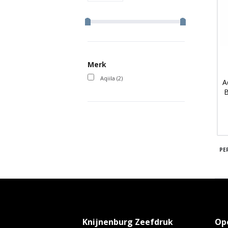
Merk
Aqiila
(2)
A
B
PE
Knijnenburg Zeefdruk
Op