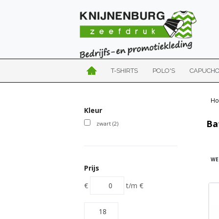
T-SHIRTS
POLO'S
CAPUCH
Ho
Kleur
Ba
zwart
(2)
WE
Prijs
€
t/m
€