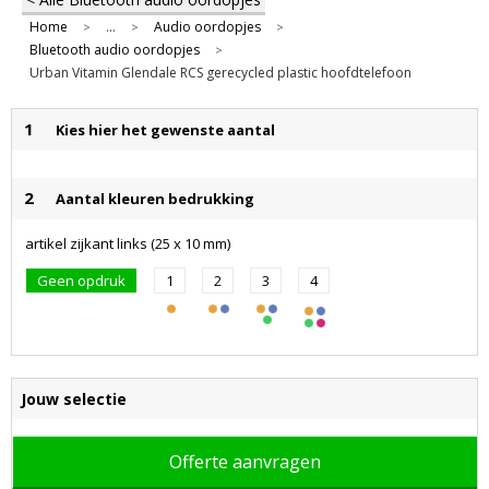
Home
...
Audio oordopjes
>
>
>
Bluetooth audio oordopjes
>
Urban Vitamin Glendale RCS gerecycled plastic hoofdtelefoon
1
Kies hier het gewenste aantal
2
Aantal kleuren bedrukking
artikel zijkant links (25 x 10 mm)
Geen opdruk
1
2
3
4
Jouw selectie
Offerte aanvragen