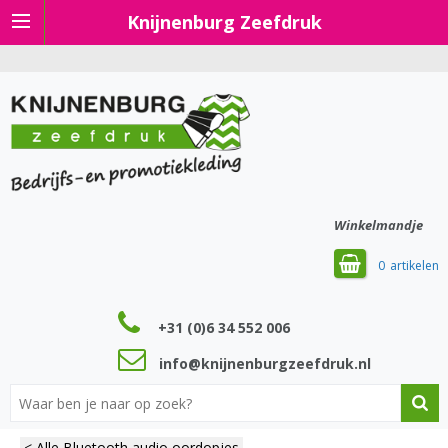
Knijnenburg Zeefdruk
Winkelmandje
0
+31 (0)6 34 552 006
info@knijnenburgzeefdruk.nl
< Alle Bluetooth audio oordopjes