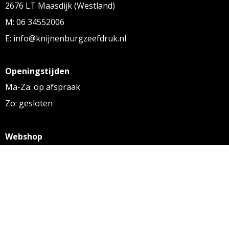
2676 LT Maasdijk (Westland)
M: 06 34552006
E: info@knijnenburgzeefdruk.nl
Openingstijden
Ma-Za: op afspraak
Zo: gesloten
Webshop
KVK: 27256169
BTW: NL 8131.32.587 B01
Algemene voorwaarden
Disclaimer
Privacy statement