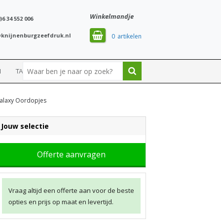
Winkelmandje
)6 34 552 006
knijnenburgzeefdruk.nl
0
N
TASSEN
SPORT
alaxy Oordopjes
Jouw selectie
Offerte aanvragen
Vraag altijd een offerte aan voor de beste
opties en prijs op maat en levertijd.