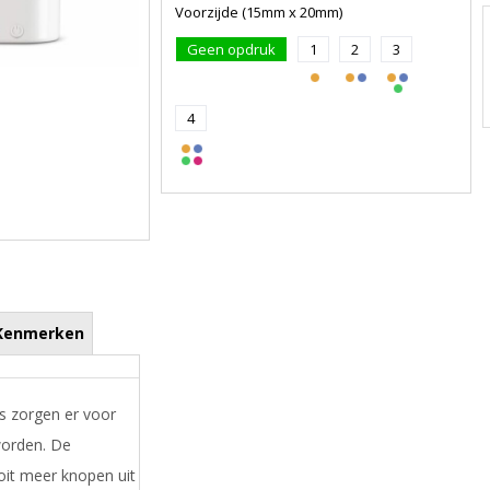
Voorzijde (15mm x 20mm)
Geen opdruk
1
2
3
4
Kenmerken
s zorgen er voor
worden. De
oit meer knopen uit