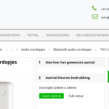
+31 (0
info@
ONSWEATERS
TEXTIEL
WERKKLEDING
RELATIEGESCHENKE
e
...
Audio oordopjes
Bluetooth audio oordopjes
TWS G
>
>
>
>
rdopjes
1
Kies hier het gewenste aantal
2
Aantal kleuren bedrukking
Voorzijde (24mm x 24mm)
Geen opdruk
Full colour