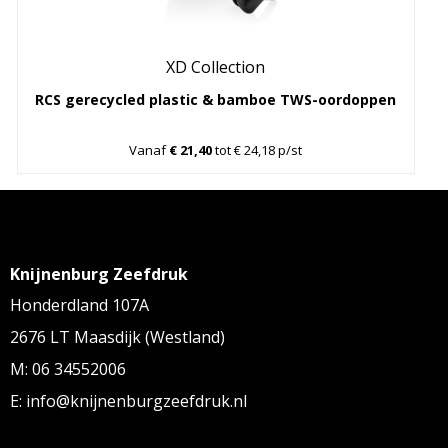
XD Collection
RCS gerecycled plastic & bamboe TWS-oordoppen
Vanaf
€ 21,40
tot € 24,18 p/st
Knijnenburg Zeefdruk
Honderdland 107A
2676 LT Maasdijk (Westland)
M: 06 34552006
E: info@knijnenburgzeefdruk.nl