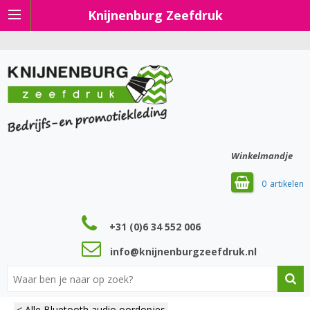
Knijnenburg Zeefdruk
Winkelmandje
0
+31 (0)6 34 552 006
info@knijnenburgzeefdruk.nl
< Alle Bluetooth audio oordopjes