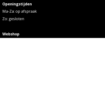
Openingstijden
Ma-Za: op afspraak
Zo: gesloten
Webshop
KVK: 27256169
BTW: NL 8131.32.587 B01
Algemene voorwaarden
Disclaimer
Privacy statement
Informatie
Aanleverspecificaties
Over ons