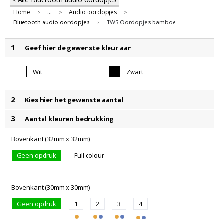
Home
...
Audio oordopjes
>
>
>
Bluetooth audio oordopjes
TWS Oordopjes bamboe
>
1
Geef hier de gewenste kleur aan
Wit
Zwart
2
Kies hier het gewenste aantal
3
Aantal kleuren bedrukking
Bovenkant (32mm x 32mm)
Geen opdruk
Full colour
Bovenkant (30mm x 30mm)
Geen opdruk
1
2
3
4