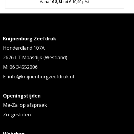
Vanaf
€ 8,81
tot € 10,40 p/st
Knijnenburg Zeefdruk
Honderdland 107A
2676 LT Maasdijk (Westland)
M: 06 34552006
E: info@knijnenburgzeefdruk.nl
Openingstijden
Ma-Za: op afspraak
Zo: gesloten
Webshop