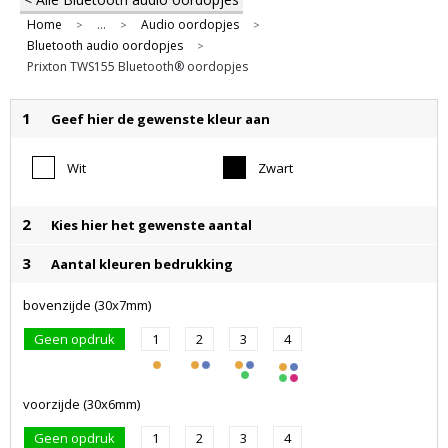
Home
...
Audio oordopjes
>
>
>
Bluetooth audio oordopjes
>
Prixton TWS155 Bluetooth® oordopjes
1
Geef hier de gewenste kleur aan
Wit
Zwart
2
Kies hier het gewenste aantal
3
Aantal kleuren bedrukking
bovenzijde (30x7mm)
Geen opdruk
1
2
3
4
voorzijde (30x6mm)
Geen opdruk
1
2
3
4