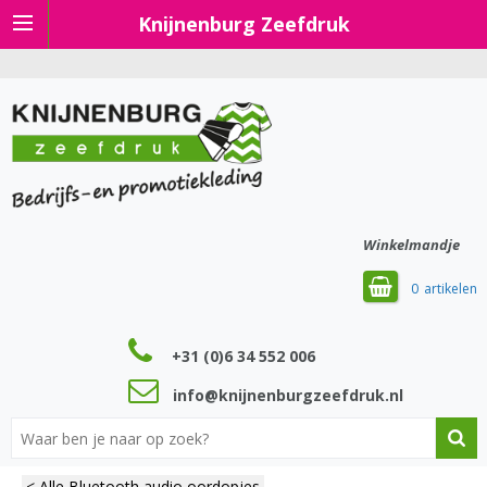
Knijnenburg Zeefdruk
Winkelmandje
0
+31 (0)6 34 552 006
info@knijnenburgzeefdruk.nl
< Alle Bluetooth audio oordopjes