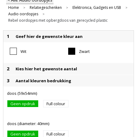
Home
Relatiegeschenken
Elektronica, Gadgets en USB
>
>
>
Audio oordopjes
>
Rebel oordopjes met opbergdoos van gerecycled plastic
1
Geef hier de gewenste kleur aan
Wit
Zwart
2
Kies hier het gewenste aantal
3
Aantal kleuren bedrukking
doos (59x54mm)
Geen opdruk
Full colour
doos (diameter: 40mm)
Geen opdruk
Full colour