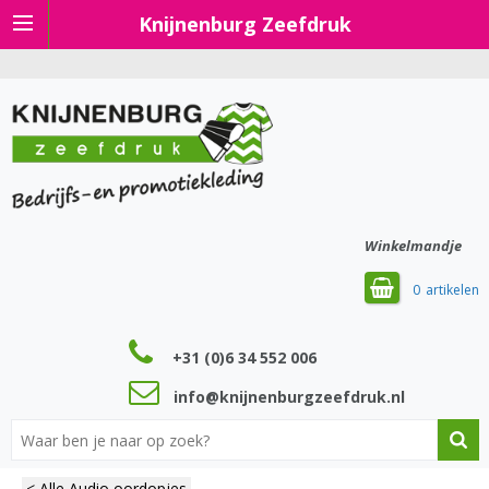
Knijnenburg Zeefdruk
Winkelmandje
0
+31 (0)6 34 552 006
info@knijnenburgzeefdruk.nl
< Alle Audio oordopjes