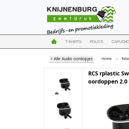
T-SHIRTS
POLO'S
CAPUCH
< Alle Audio oordopjes
Home
Rela
>
RCS rplastic S
oordoppen 2.0