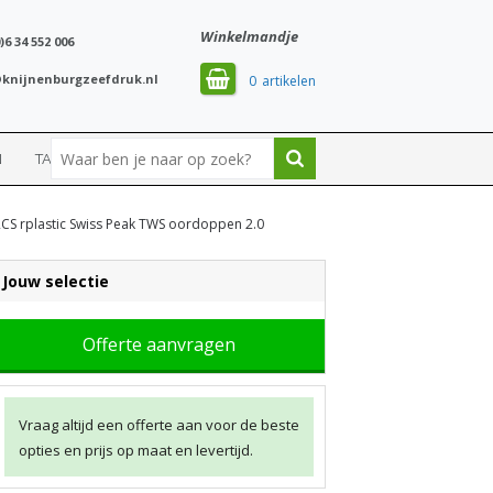
Winkelmandje
)6 34 552 006
knijnenburgzeefdruk.nl
0
N
TASSEN
SPORT
CS rplastic Swiss Peak TWS oordoppen 2.0
Jouw selectie
Offerte aanvragen
Vraag altijd een offerte aan voor de beste
opties en prijs op maat en levertijd.