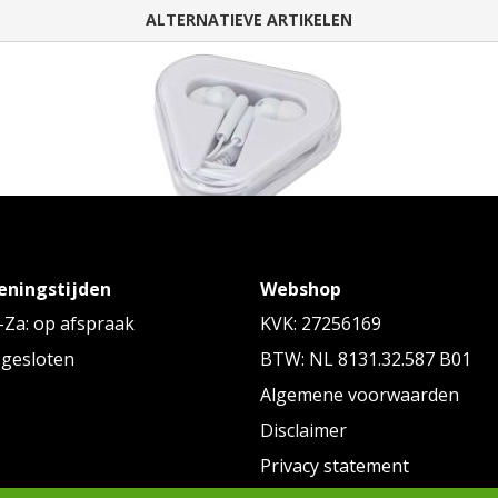
ALTERNATIEVE ARTIKELEN
Rebel oordopjes met opbergdoos van
Ba
gerecycled plastic
o
eningstijden
Webshop
n ear
Vanaf
€ 1,34
tot € 1,34 p/st
Za: op afspraak
KVK: 27256169
 gesloten
BTW: NL 8131.32.587 B01
Algemene voorwaarden
Disclaimer
Privacy statement