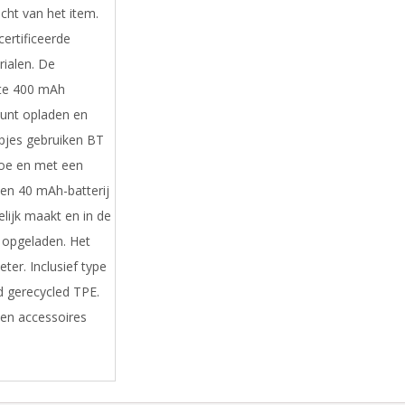
cht van het item.
certificeerde
rialen. De
te 400 mAh
unt opladen en
pjes gebruiken BT
doe en met een
en 40 mAh-batterij
lijk maakt en in de
 opgeladen. Het
er. Inclusief type
d gerecycled TPE.
 en accessoires