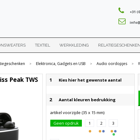
+31 (0
info@
ONSWEATERS
TEXTIEL
WERKKLEDING
RELATIEGESCHENKE
tiegeschenken
Elektronica, Gadgets en USB
Audio oordopjes
R
>
>
>
wiss Peak TWS
1
Kies hier het gewenste aantal
2
Aantal kleuren bedrukking
artikel voorzijde (35 x 15 mm)
Geen opdruk
1
2
3