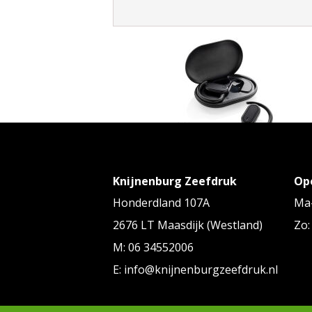
XD Collection
Knijnenburg Zeefdruk
Op
Fitsound RCS gerecycled plastic ope
TWS-oordopjes
Honderdland 107A
Ma-
Vanaf
€ 8,54
tot € 9,64 p/st
2676 LT Maasdijk (Westland)
Zo:
M: 06 34552006
E: info@knijnenburgzeefdruk.nl