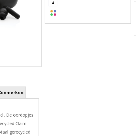
4
Kenmerken
d . De oordopjes
ecycled Claim
otaal gerecycled