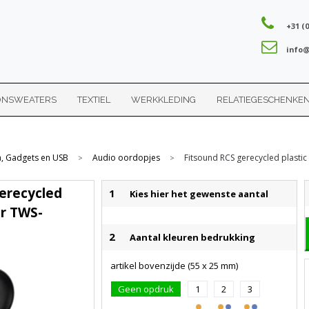
+31 (0
info@
ONSWEATERS
TEXTIEL
WERKKLEDING
RELATIEGESCHENKE
a, Gadgets en USB
Audio oordopjes
Fitsound RCS gerecycled plasti
>
>
erecycled
1
Kies hier het gewenste aantal
ar TWS-
2
Aantal kleuren bedrukking
artikel bovenzijde (55 x 25 mm)
Geen opdruk
1
2
3