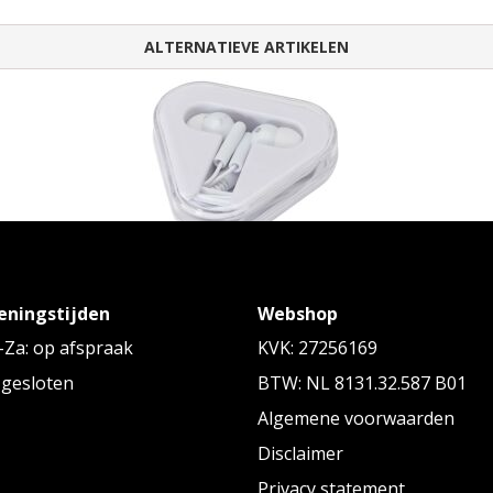
ALTERNATIEVE ARTIKELEN
Rebel oordopjes met opbergdoos van
Ba
gerecycled plastic
o
eningstijden
Webshop
en 2.0
Vanaf
€ 1,34
tot € 1,34 p/st
Za: op afspraak
KVK: 27256169
 gesloten
BTW: NL 8131.32.587 B01
Algemene voorwaarden
Disclaimer
Privacy statement