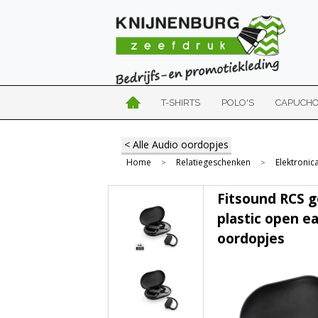
T-SHIRTS
POLO'S
CAPUCH
< Alle Audio oordopjes
Home
Relatiegeschenken
Elektronic
>
>
Fitsound RCS g
plastic open e
oordopjes