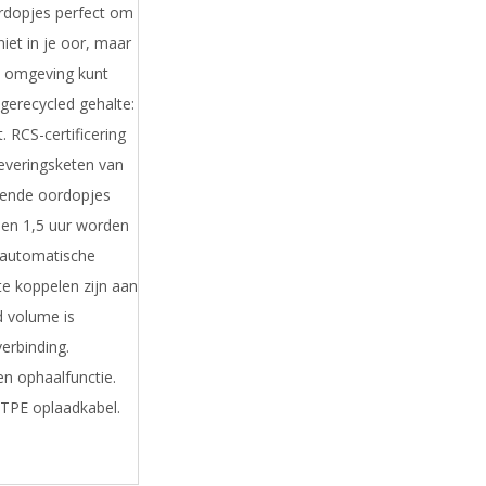
dopjes perfect om
iet in je oor, maar
e omgeving kunt
 gerecycled gehalte:
 RCS-certificering
leveringsketen van
sende oordopjes
nen 1,5 uur worden
 automatische
e koppelen zijn aan
d volume is
erbinding.
n ophaalfunctie.
 TPE oplaadkabel.