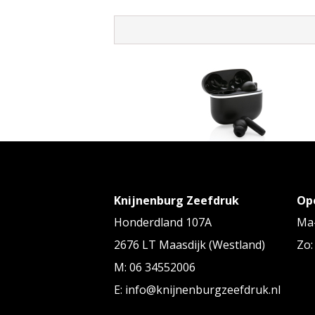
Swiss Peak
Knijnenburg Zeefdruk
Op
RCS rplastic Swiss Peak TWS oordopp
Honderdland 107A
Ma-
Vanaf
€ 17,11
tot € 19,34 p/st
2676 LT Maasdijk (Westland)
Zo:
M: 06 34552006
E: info@knijnenburgzeefdruk.nl