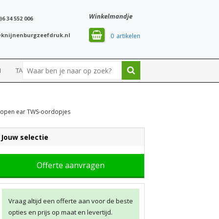
Winkelmandje
)6 34 552 006
knijnenburgzeefdruk.nl
0
N
TASSEN
SPORT
c open ear TWS-oordopjes
Jouw selectie
Offerte aanvragen
Vraag altijd een offerte aan voor de beste
opties en prijs op maat en levertijd.