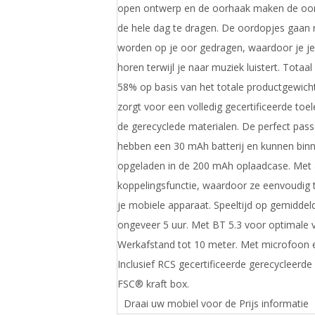
open ontwerp en de oorhaak maken de oor
de hele dag te dragen. De oordopjes gaan n
worden op je oor gedragen, waardoor je j
horen terwijl je naar muziek luistert. Totaal
58% op basis van het totale productgewicht.
zorgt voor een volledig gecertificeerde toe
de gerecyclede materialen. De perfect pas
hebben een 30 mAh batterij en kunnen bin
opgeladen in de 200 mAh oplaadcase. Met
koppelingsfunctie, waardoor ze eenvoudig t
je mobiele apparaat. Speeltijd op gemiddel
ongeveer 5 uur. Met BT 5.3 voor optimale v
Werkafstand tot 10 meter. Met microfoon e
Inclusief RCS gecertificeerde gerecycleerde
FSC® kraft box.
Draai uw mobiel voor de Prijs informatie