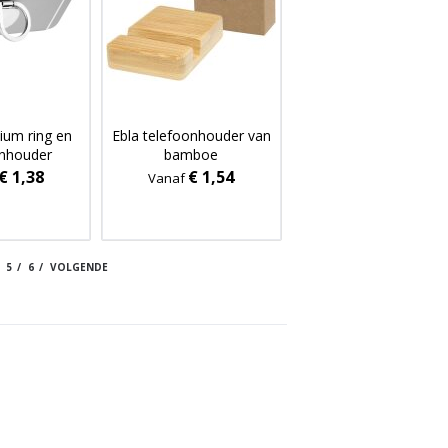
nium ring en
Ebla telefoonhouder van
onhouder
bamboe
€ 1,38
€ 1,54
Vanaf
5
6
VOLGENDE