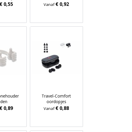
cteriële
€ 0,55
€ 0,92
Vanaf
len sticky
onehouder
Travel-Comfort
nden
oordopjes
€ 0,89
€ 0,88
Vanaf