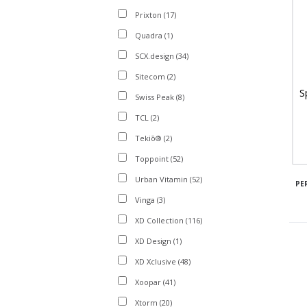
Prixton
(17)
Quadra
(1)
SCX.design
(34)
Sitecom
(2)
S
Swiss Peak
(8)
TCL
(2)
Tekiō®
(2)
Toppoint
(52)
Urban Vitamin
(52)
PE
Vinga
(3)
XD Collection
(116)
XD Design
(1)
XD Xclusive
(48)
Xoopar
(41)
Xtorm
(20)