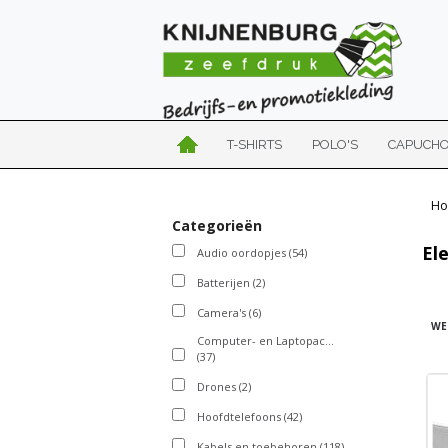
T-SHIRTS
POLO'S
CAPUCH
Ho
Categorieën
El
Audio oordopjes
(54)
Batterijen
(2)
Camera's
(6)
WE
Computer- en Laptopaccessoires
(37)
Drones
(2)
Hoofdtelefoons
(42)
Kabels en toebehoren
(118)