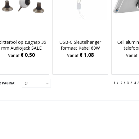
plitterbol op zuignap 35
USB-C Sleutelhanger
Cell alumi
mm Audiojack SALE
formaat Kabel 60W
telefo
€ 0,50
€ 1,08
Vanaf
Vanaf
Vanaf
1
2
3
4
R PAGINA: