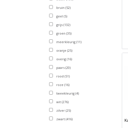
bruin
(52)
geel
(5)
grijs
(132)
groen
(35)
meerkleurig
(11)
oranje
(25)
overig
(16)
paars
(20)
rood
(51)
roze
(16)
tweekleurig
(4)
wit
(276)
zilver
(25)
zwart
(416)
K