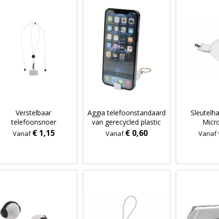
Verstelbaar
Aggia telefoonstandaard
Sleutelh
telefoonsnoer
van gerecycled plastic
Micr
met fidgetspeeltje
schoonm
€ 1,15
€ 0,60
Vanaf
Vanaf
Vanaf
antiba