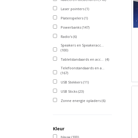
Laser pointers
(1)
Platenspelers
(1)
Powerbanks
(147)
Radio's
(6)
Speakers en Speakeraccessoires
(100)
Tabletstandaards en accessoires
(4)
Telefoonstandaards en accessoires
(167)
USB Stekkers
(11)
USB Sticks
(23)
Zonne energie opladers
(6)
Kleur
blauw
(100)