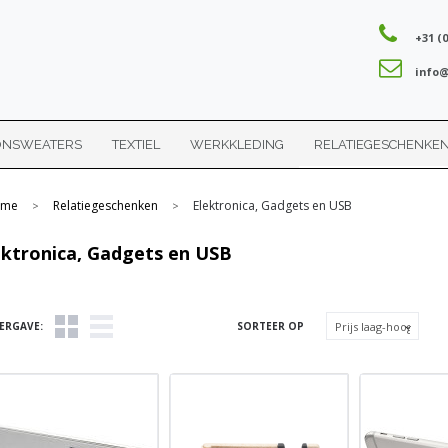
+31 (0
info@
ONSWEATERS
TEXTIEL
WERKKLEDING
RELATIEGESCHENKE
me
Relatiegeschenken
Elektronica, Gadgets en USB
>
>
ektronica, Gadgets en USB
ERGAVE:
SORTEER OP