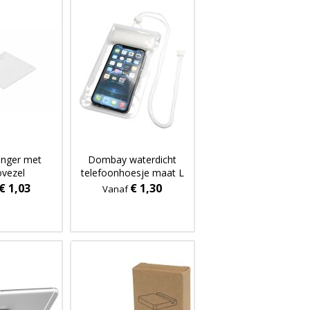
anger met
Dombay waterdicht
ovezel
telefoonhoesje maat L
aakdoekje
€ 1,03
€ 1,30
Vanaf
cterieel