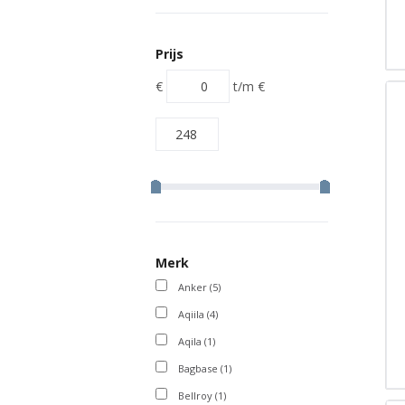
Prijs
€
t/m
€
Merk
Anker
(5)
Aqiila
(4)
Aqila
(1)
Bagbase
(1)
Bellroy
(1)