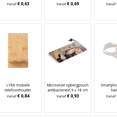
antiba
€ 0,63
€ 0,69
Vanaf
Vanaf
Vanaf
bestandde
LYRA mobiele
Microvezel opbergpouch
Smartph
telefoonhouder
antibacterieel 9 x 18 cm
ha
€ 0,84
€ 0,93
Vanaf
Vanaf
Vanaf