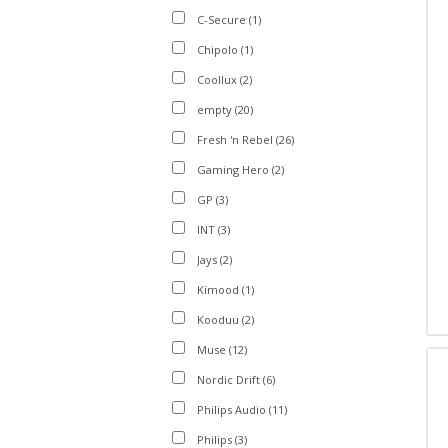
C-Secure
(1)
Chipolo
(1)
Coollux
(2)
empty
(20)
Fresh 'n Rebel
(26)
Gaming Hero
(2)
GP
(3)
INT
(3)
Jays
(2)
Kimood
(1)
Kooduu
(2)
Muse
(12)
Nordic Drift
(6)
Philips Audio
(11)
Philips
(3)