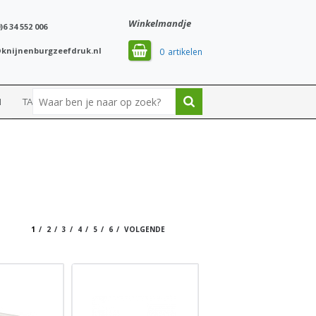
Winkelmandje
)6 34 552 006
knijnenburgzeefdruk.nl
0
N
TASSEN
SPORT
1
2
3
4
5
6
VOLGENDE