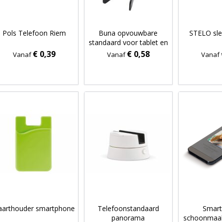
Pols Telefoon Riem
Buna opvouwbare
STELO sle
standaard voor tablet en
telefoon van gerecycled
€ 0,39
€ 0,58
Vanaf
Vanaf
Vanaf
plastic
aarthouder smartphone
Telefoonstandaard
Smar
panorama
schoonmaa