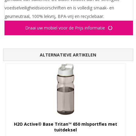
voedselveiligheidsvoorschriften en is volledig smaak- en
geurneutraal, 100% lekvrij, BPA-vrij en recyclebaar.
Draai uw mobiel voor de Prijs informatie
ALTERNATIEVE ARTIKELEN
H2O Active® Base Tritan™ 650 mlsportfles met
tuitdeksel