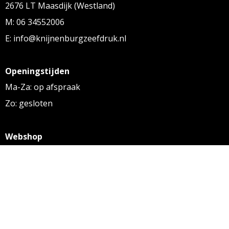
2676 LT Maasdijk (Westland)
M: 06 34552006
E: info@knijnenburgzeefdruk.nl
Openingstijden
Ma-Za: op afspraak
Zo: gesloten
Webshop
KVK: 27256169
BTW: NL 8131.32.587 B01
Algemene voorwaarden
Disclaimer
Privacy statement