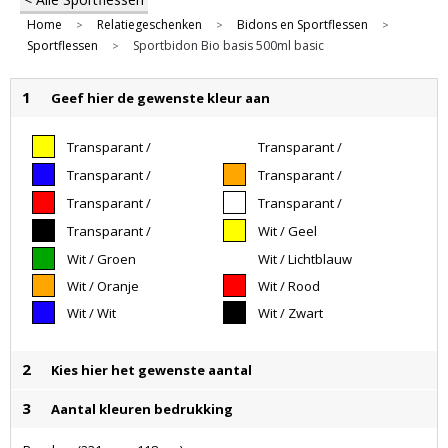
Home
Relatiegeschenken
Bidons en Sportflessen
>
>
>
Sportflessen
Sportbidon Bio basis 500ml basic
>
1
Geef hier de gewenste kleur aan
Transparant /
Transparant /
Geel
Groen
Transparant /
Transparant /
Lichtblauw
Oranje
Transparant /
Transparant /
Rood
Wit
Transparant /
Wit / Geel
Zwart
Wit / Groen
Wit / Lichtblauw
Wit / Oranje
Wit / Rood
Wit / Wit
Wit / Zwart
2
Kies hier het gewenste aantal
3
Aantal kleuren bedrukking