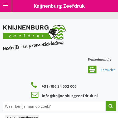
Knijnenburg Zeefdruk
Winkelmandje
0
+31 (0)6 34 552 006
info@knijnenburgzeefdruk.nl
< Alle Sportflessen