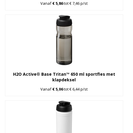
Vanaf
€ 5,86
tot € 7,46 p/st
H2O Active® Base Tritan™ 650 ml sportfles met
klapdeksel
Vanaf
€ 5,06
tot € 6,44 p/st