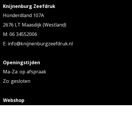
Knijnenburg Zeefdruk
Honderdland 107A
2676 LT Maasdijk (Westland)
M: 06 34552006
E: info@knijnenburgzeefdruk.nl
Openingstijden
Ma-Za: op afspraak
Zo: gesloten
Webshop
KVK: 27256169
BTW: NL 8131.32.587 B01
Algemene voorwaarden