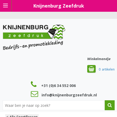
Knijnenburg Zeefdruk
Winkelmandje
0
+31 (0)6 34 552 006
info@knijnenburgzeefdruk.nl
< Alle Sportflessen