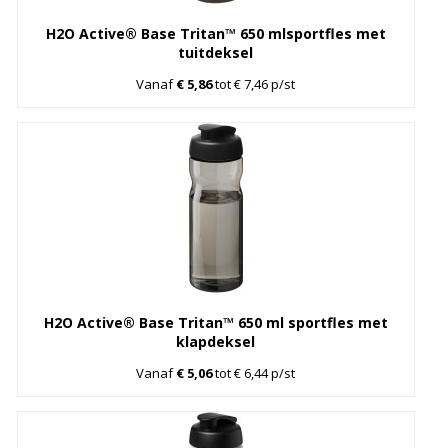
H2O Active® Base Tritan™ 650 mlsportfles met
tuitdeksel
Vanaf
€ 5,86
tot € 7,46 p/st
H2O Active® Base Tritan™ 650 ml sportfles met
klapdeksel
Vanaf
€ 5,06
tot € 6,44 p/st