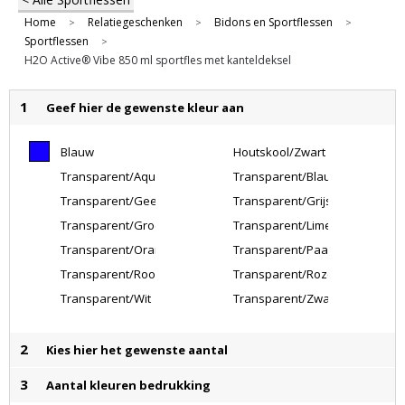
Home
Relatiegeschenken
Bidons en Sportflessen
>
>
>
Sportflessen
>
H2O Active® Vibe 850 ml sportfles met kanteldeksel
1
Geef hier de gewenste kleur aan
Blauw
Houtskool/Zwart
Transparent/Aquablauw
Transparent/Blauw
Transparent/Geel
Transparent/Grijs
Transparent/Groen
Transparent/Lime
Transparent/Oranje
Transparent/Paars
Transparent/Rood
Transparent/Roze
Transparent/Wit
Transparent/Zwart
2
Kies hier het gewenste aantal
3
Aantal kleuren bedrukking