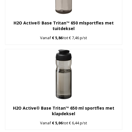
H2O Active® Base Tritan™ 650 mlsportfles met
tuitdeksel
Vanaf
€ 5,86
tot € 7,46 p/st
H2O Active® Base Tritan™ 650 ml sportfles met
klapdeksel
Vanaf
€ 5,06
tot € 6,44 p/st