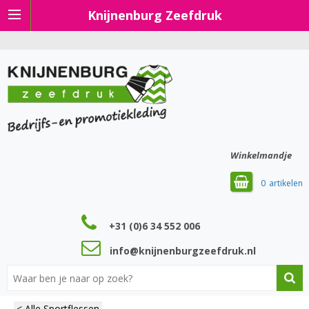
Knijnenburg Zeefdruk
Winkelmandje
0
+31 (0)6 34 552 006
info@knijnenburgzeefdruk.nl
< Alle Sportflessen