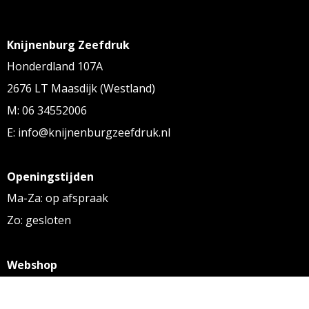
Knijnenburg Zeefdruk
Honderdland 107A
2676 LT Maasdijk (Westland)
M: 06 34552006
E: info@knijnenburgzeefdruk.nl
Openingstijden
Ma-Za: op afspraak
Zo: gesloten
Webshop
KVK: 27256169
BTW: NL 8131.32.587 B01