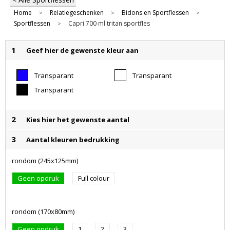
Home
Relatiegeschenken
Bidons en Sportflessen
>
>
>
Sportflessen
Capri 700 ml tritan sportfles
>
1
Geef hier de gewenste kleur aan
Transparant
Transparant
Blauw
Helder
Transparant
Zwart
2
Kies hier het gewenste aantal
3
Aantal kleuren bedrukking
rondom (245x125mm)
Geen opdruk
Full colour
rondom (170x80mm)
Geen opdruk
1
2
3