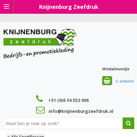
Knijnenburg Zeefdruk
Winkelmandje
0
+31 (0)6 34 552 006
info@knijnenburgzeefdruk.nl
< Alle Sportflessen