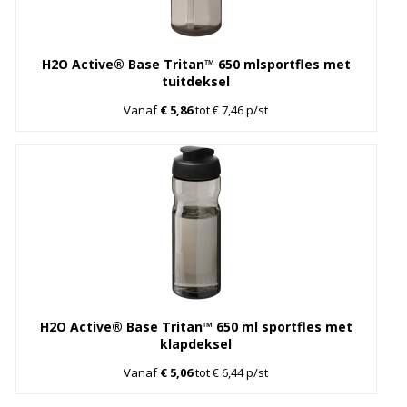
H2O Active® Base Tritan™ 650 mlsportfles met
tuitdeksel
Vanaf
€ 5,86
tot € 7,46 p/st
H2O Active® Base Tritan™ 650 ml sportfles met
klapdeksel
Vanaf
€ 5,06
tot € 6,44 p/st