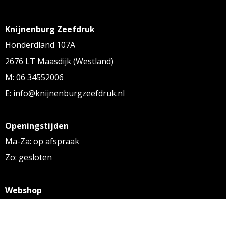
Knijnenburg Zeefdruk
Honderdland 107A
2676 LT Maasdijk (Westland)
M: 06 34552006
E: info@knijnenburgzeefdruk.nl
Openingstijden
Ma-Za: op afspraak
Zo: gesloten
Webshop
KVK: 27256169
BTW: NL 8131.32.587 B01