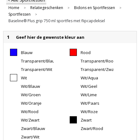
Home
Relatiegeschenken
Bidons en Sportflessen
>
>
>
Sportflessen
>
Baseline® Plus grip 750 ml sportfles met flipcapdeksel
1
Geef hier de gewenste kleur aan
Blauw
Rood
Transparent/Blauw
Transparent/Rood
Transparent/Wit
Transparent/Zwart
Wit
Wit/Aqua
Wit/Blauw
Wit/Geel
Wit/Groen
Wit/Lime
Wit/Oranje
Wit/Paars
Wit/Rood
Wit/Roze
Wit/Zwart
Zwart
Zwart/Blauw
Zwart/Rood
Zwart/Wit