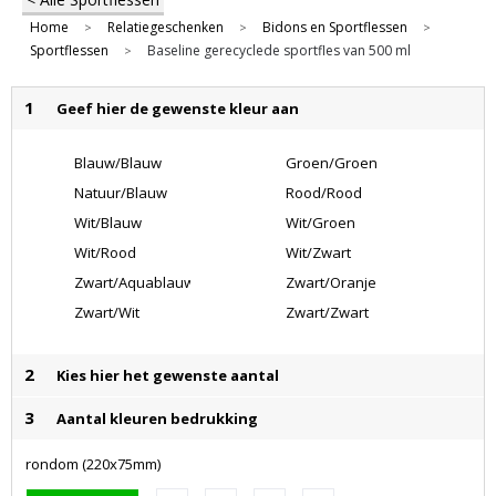
Home
Relatiegeschenken
Bidons en Sportflessen
>
>
>
Sportflessen
Baseline gerecyclede sportfles van 500 ml
>
1
Geef hier de gewenste kleur aan
Blauw/Blauw
Groen/Groen
Natuur/Blauw
Rood/Rood
Wit/Blauw
Wit/Groen
Wit/Rood
Wit/Zwart
Zwart/Aquablauw
Zwart/Oranje
Zwart/Wit
Zwart/Zwart
2
Kies hier het gewenste aantal
3
Aantal kleuren bedrukking
rondom (220x75mm)