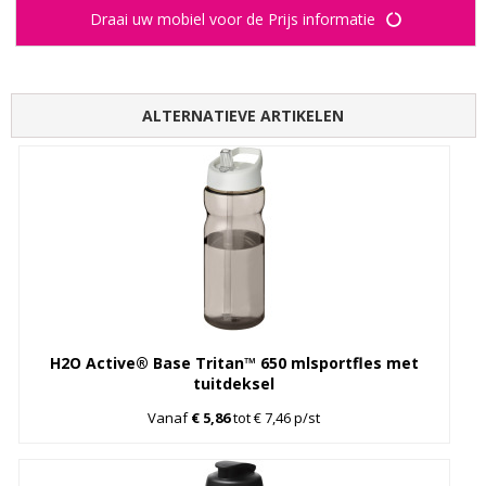
Draai uw mobiel voor de Prijs informatie
ALTERNATIEVE ARTIKELEN
H2O Active® Base Tritan™ 650 mlsportfles met
tuitdeksel
Vanaf
€ 5,86
tot € 7,46 p/st