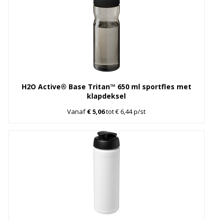
H2O Active® Base Tritan™ 650 ml sportfles met
klapdeksel
Vanaf
€ 5,06
tot € 6,44 p/st