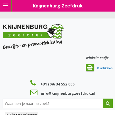
Knijnenburg Zeefdruk
Winkelmandje
0
+31 (0)6 34 552 006
info@knijnenburgzeefdruk.nl
< Alle Sportflessen