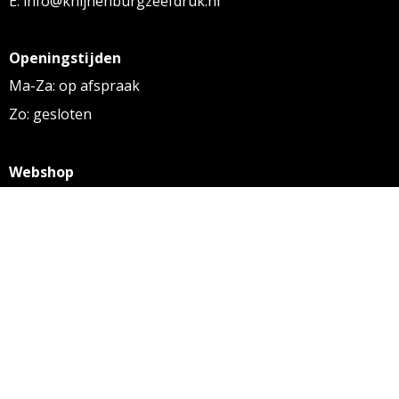
E: info@knijnenburgzeefdruk.nl
Openingstijden
Ma-Za: op afspraak
Zo: gesloten
Webshop
KVK: 27256169
BTW: NL 8131.32.587 B01
Algemene voorwaarden
Disclaimer
Privacy statement
Informatie
Aanleverspecificaties