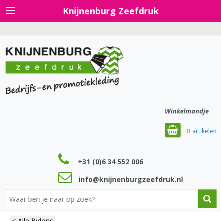
Knijnenburg Zeefdruk
Winkelmandje
0
+31 (0)6 34 552 006
info@knijnenburgzeefdruk.nl
< Alle Bidons