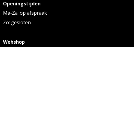
Openingstijden
Ma-Za: op afspraak
Zo: gesloten
Webshop
KVK: 27256169
BTW: NL 8131.32.587 B01
Algemene voorwaarden
Disclaimer
Privacy statement
Informatie
Aanleverspecificaties
Over ons