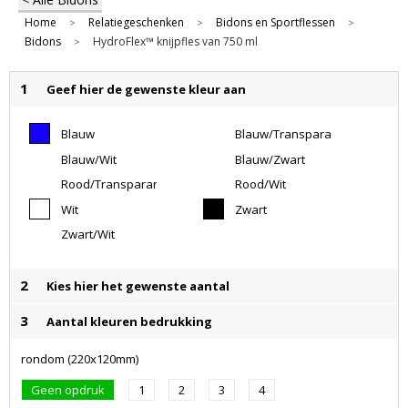
Home
Relatiegeschenken
Bidons en Sportflessen
>
>
>
Bidons
HydroFlex™ knijpfles van 750 ml
>
1
Geef hier de gewenste kleur aan
Blauw
Blauw/Transparant
Wit
Blauw/Wit
Blauw/Zwart
Rood/Transparant
Rood/Wit
Wit
Wit
Zwart
Zwart/Wit
2
Kies hier het gewenste aantal
3
Aantal kleuren bedrukking
rondom (220x120mm)
Geen opdruk
1
2
3
4