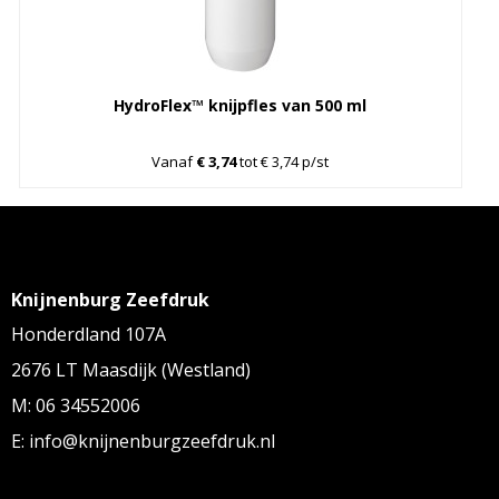
HydroFlex™ knijpfles van 500 ml
Vanaf
€ 3,74
tot € 3,74 p/st
Knijnenburg Zeefdruk
Honderdland 107A
2676 LT Maasdijk (Westland)
M: 06 34552006
E: info@knijnenburgzeefdruk.nl