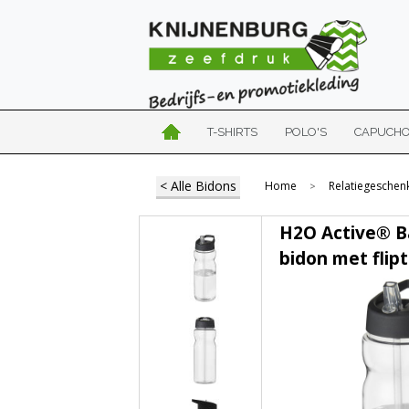
T-SHIRTS
POLO'S
CAPUCH
< Alle Bidons
Home
Relatiegeschen
>
H2O Active® B
bidon met flip