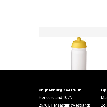
HydroFlex™ knijp knijpfles van 500
Knijnenburg Zeefdruk
Op
Vanaf
€ 2,26
tot € 3,74 p/st
Honderdland 107A
Ma-
2676 LT Maasdijk (Westland)
Zo: