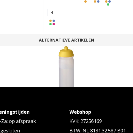
4
ALTERNATIEVE ARTIKELEN
 ml
HydroFlex™ Clear knijpfles van 750 ml
eningstijden
Webshop
Vanaf
€ 2,46
tot € 4,06 p/st
Za: op afspraak
KVK: 27256169
 gesloten
BTW: NL 8131.32.587 B01