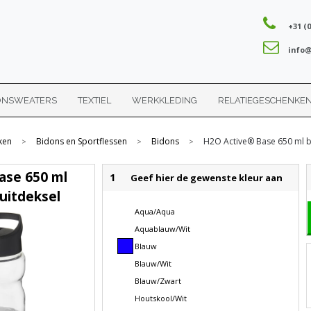
+31 (0
info@
ONSWEATERS
TEXTIEL
WERKKLEDING
RELATIEGESCHENKE
ken
Bidons en Sportflessen
Bidons
H2O Active® Base 650 ml bi
>
>
>
ase 650 ml
1
Geef hier de gewenste kleur aan
tuitdeksel
Aqua/Aqua
Aquablauw/Wit
Blauw
Blauw/Wit
Blauw/Zwart
Houtskool/Wit