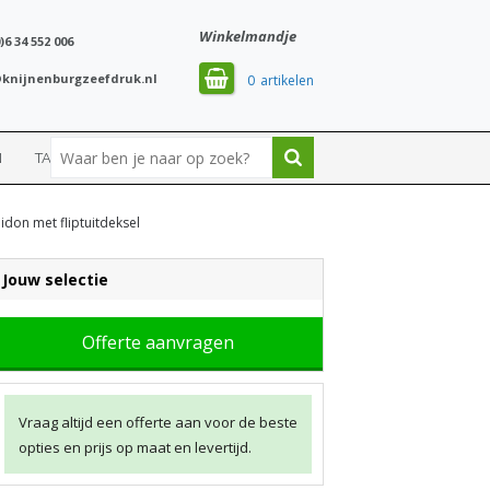
Winkelmandje
)6 34 552 006
knijnenburgzeefdruk.nl
0
N
TASSEN
SPORT
don met fliptuitdeksel
Jouw selectie
Offerte aanvragen
Vraag altijd een offerte aan voor de beste
opties en prijs op maat en levertijd.