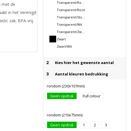
Transparent/Rood
p met de
Transparent/Roze
akt in het Verenigd
Transparent/Stormgrijs
stic zak. BPA-vrij.
Transparent/Wit
Transparent/Zwart
Zwart
Zwart/Wit
2
Kies hier het gewenste aantal
3
Aantal kleuren bedrukking
rondom (230x107mm)
Geen opdruk
Full colour
rondom (210x75mm)
Geen opdruk
1
2
3