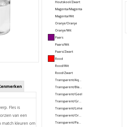
Houtskool/Zwart
Magenta/Magenta
Magenta/Wit
Oranje/Oranje
Oranje/Wit
Paars
Paars/Wit
Paars/Zwart
Rood
Rood/Wit
Rood/Zwart
Transparent/Aquablauw
Kenmerken
Transparent/Blauw
Transparent/Geel
Transparent/Groen
rp. Fles is
Transparent/Lime
orzien van een
Transparent/Oranje
Transparent/Paars
 en match kleuren om