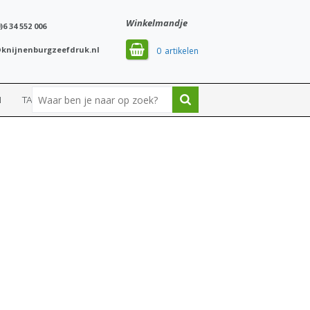
Winkelmandje
)6 34 552 006
knijnenburgzeefdruk.nl
0
N
TASSEN
SPORT