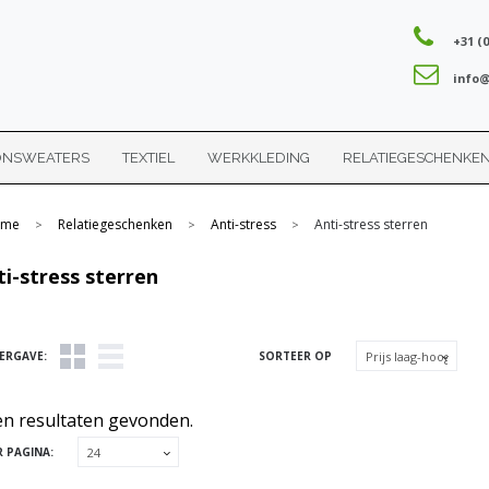
+31 (0
info@
ONSWEATERS
TEXTIEL
WERKKLEDING
RELATIEGESCHENKE
me
Relatiegeschenken
Anti-stress
Anti-stress sterren
>
>
>
ti-stress sterren
ERGAVE:
SORTEER OP
n resultaten gevonden.
R PAGINA: