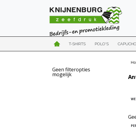
T-SHIRTS
POLO'S
CAPUCH
Ho
Geen filteropties
mogelijk
An
WE
Gee
PE