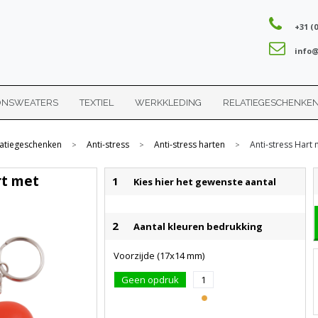
+31 (0
info@
ONSWEATERS
TEXTIEL
WERKKLEDING
RELATIEGESCHENKE
latiegeschenken
Anti-stress
Anti-stress harten
Anti-stress Hart
>
>
>
rt met
1
Kies hier het gewenste aantal
2
Aantal kleuren bedrukking
Voorzijde (17x14 mm)
Geen opdruk
1