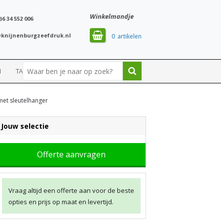
Winkelmandje
)6 34 552 006
knijnenburgzeefdruk.nl
0
N
TASSEN
SPORT
 met sleutelhanger
Jouw selectie
Offerte aanvragen
Vraag altijd een offerte aan voor de beste
opties en prijs op maat en levertijd.