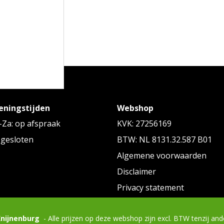
eningstijden
Webshop
ALTERNATIEVE ARTIKELEN
Za: op afspraak
KVK: 27256169
 gesloten
BTW: NL 8131.32.587 B01
Algemene voorwaarden
Disclaimer
Privacy statement
Knijnenburg
- Alle prijzen op deze webshop zijn excl. BTW tenzij an
BIKU, Anti-stressbal in hartvorm