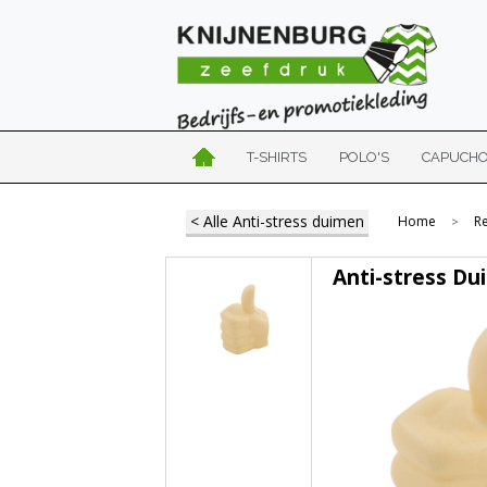
T-SHIRTS
POLO'S
CAPUCH
< Alle Anti-stress duimen
Home
R
>
Anti-stress Du