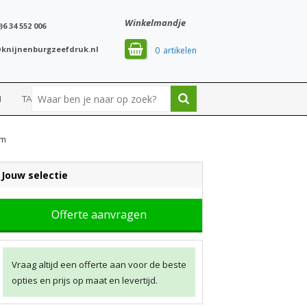
Winkelmandje
)6 34 552 006
knijnenburgzeefdruk.nl
0
N
TASSEN
SPORT
im
Jouw selectie
Offerte aanvragen
Vraag altijd een offerte aan voor de beste
opties en prijs op maat en levertijd.