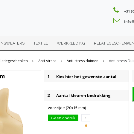
+31 (0
info@
ONSWEATERS
TEXTIEL
WERKKLEDING
RELATIEGESCHENKE
elatiegeschenken
Anti-stress
Anti-stress duimen
Anti-stress Du
>
>
>
im
1
Kies hier het gewenste aantal
2
Aantal kleuren bedrukking
voorzijde (20x15 mm)
Geen opdruk
1