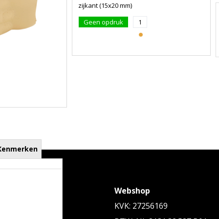
zijkant (15x20 mm)
Geen opdruk
1
Kenmerken
eningstijden
Webshop
Za: op afspraak
KVK: 27256169