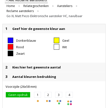
Home
Relatiegeschenken
Aanstekers
>
>
>
Reclame aanstekers
>
Go XL Matt Piezo Elektronische aansteker HC, navulbaar
1
Geef hier de gewenste kleur aan
Donkerblauw
Geel
Rood
Wit
Zwart
2
Kies hier het gewenste aantal
3
Aantal kleuren bedrukking
Voorzijde (26x58 mm)
Geen opdruk
1
2
3
4