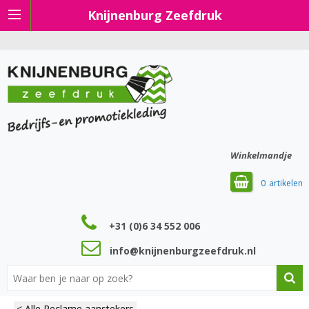
Knijnenburg Zeefdruk
Winkelmandje
0
+31 (0)6 34 552 006
info@knijnenburgzeefdruk.nl
< Alle Reclame aanstekers