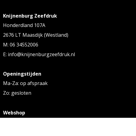
Knijnenburg Zeefdruk
Honderdland 107A
2676 LT Maasdijk (Westland)
M: 06 34552006
E: info@knijnenburgzeefdruk.nl
Openingstijden
Ma-Za: op afspraak
Zo: gesloten
Webshop
KVK: 27256169
BTW: NL 8131.32.587 B01