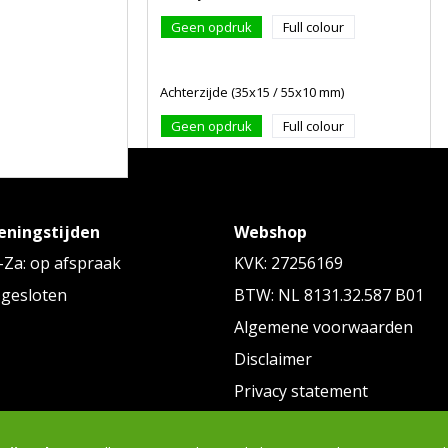
Geen opdruk
Full colour
Achterzijde (35x15 / 55x10 mm)
Geen opdruk
Full colour
eningstijden
Webshop
ALTERNATIEVE ARTIKELEN
Za: op afspraak
KVK: 27256169
 gesloten
BTW: NL 8131.32.587 B01
Algemene voorwaarden
Disclaimer
Privacy statement