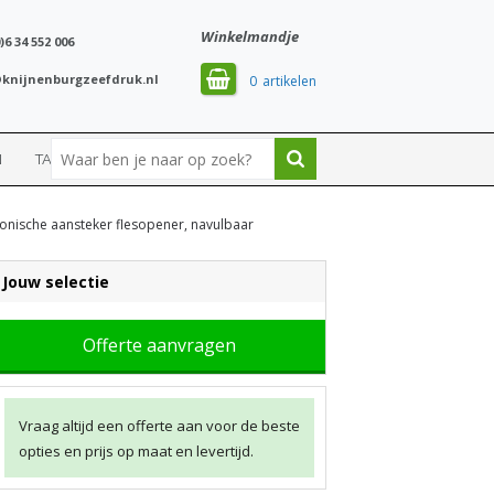
Winkelmandje
)6 34 552 006
knijnenburgzeefdruk.nl
0
N
TASSEN
SPORT
ronische aansteker flesopener, navulbaar
Jouw selectie
Offerte aanvragen
Vraag altijd een offerte aan voor de beste
opties en prijs op maat en levertijd.