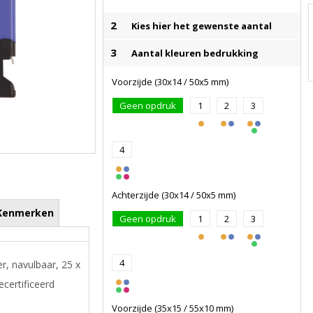
2
Kies hier het gewenste aantal
3
Aantal kleuren bedrukking
Voorzijde (30x14 / 50x5 mm)
Geen opdruk
1
2
3
4
Achterzijde (30x14 / 50x5 mm)
Kenmerken
Geen opdruk
1
2
3
4
r, navulbaar, 25 x
certificeerd
Voorzijde (35x15 / 55x10 mm)