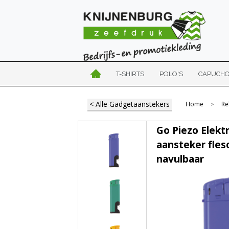
T-SHIRTS
POLO'S
CAPUCH
< Alle Gadgetaanstekers
Home
Re
>
Go Piezo Elekt
aansteker fles
navulbaar