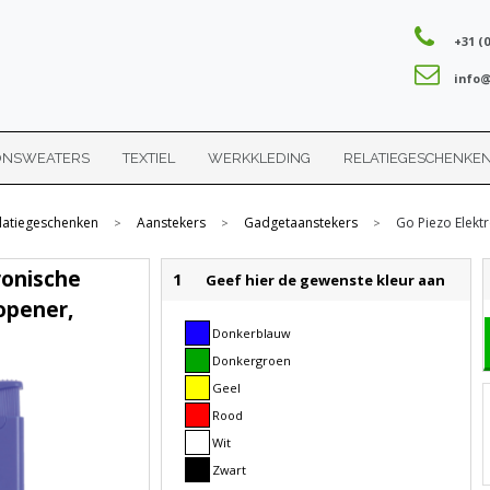
+31 (0
info@
ONSWEATERS
TEXTIEL
WERKKLEDING
RELATIEGESCHENKE
latiegeschenken
Aanstekers
Gadgetaanstekers
Go Piezo Elekt
>
>
>
ronische
1
Geef hier de gewenste kleur aan
opener,
Donkerblauw
Donkergroen
Geel
Rood
Wit
Zwart