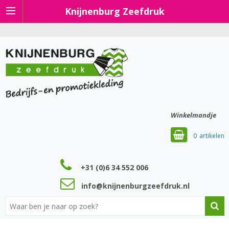
Knijnenburg Zeefdruk
Winkelmandje
0
+31 (0)6 34 552 006
info@knijnenburgzeefdruk.nl