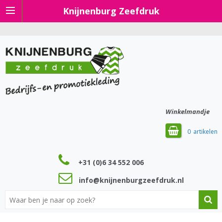
Knijnenburg Zeefdruk
Winkelmandje
0
+31 (0)6 34 552 006
info@knijnenburgzeefdruk.nl