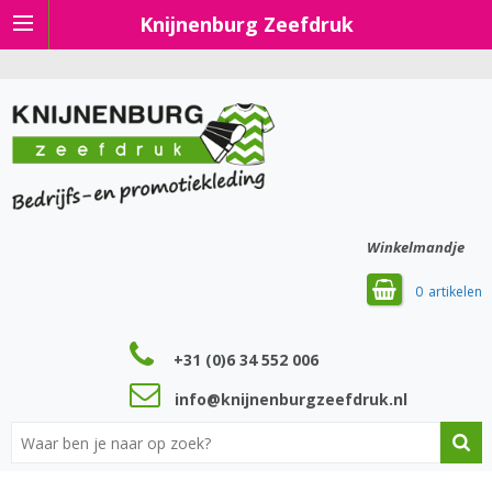
Knijnenburg Zeefdruk
Winkelmandje
0
+31 (0)6 34 552 006
info@knijnenburgzeefdruk.nl