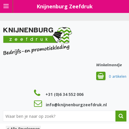
Knijnenburg Zeefdruk
Winkelmandje
0
+31 (0)6 34 552 006
info@knijnenburgzeefdruk.nl
< Alle Enveloppen