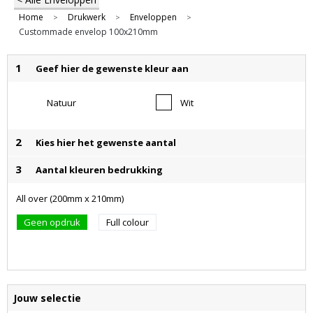
Home
Drukwerk
Enveloppen
>
>
>
Custommade envelop 100x210mm
1
Geef hier de gewenste kleur aan
Natuur
Wit
2
Kies hier het gewenste aantal
3
Aantal kleuren bedrukking
All over (200mm x 210mm)
Geen opdruk
Full colour
Jouw selectie