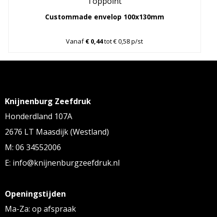
Toppoint
Custommade envelop 100x130mm
Vanaf
€ 0,44
tot € 0,58 p/st
Knijnenburg Zeefdruk
Honderdland 107A
2676 LT Maasdijk (Westland)
M: 06 34552006
E: info@knijnenburgzeefdruk.nl
Openingstijden
Ma-Za: op afspraak