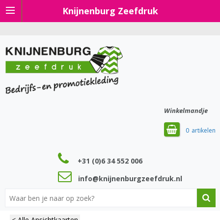
Knijnenburg Zeefdruk
Winkelmandje
0
+31 (0)6 34 552 006
info@knijnenburgzeefdruk.nl
< Alle Ansichtkaarten