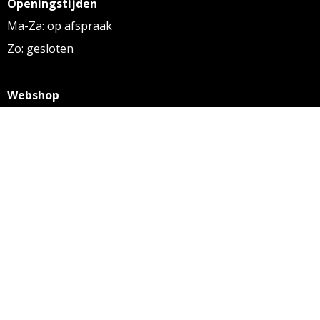
Openingstijden
Ma-Za: op afspraak
Zo: gesloten
Webshop
KVK: 27256169
BTW: NL 8131.32.587 B01
Algemene voorwaarden
Disclaimer
Privacy statement
Informatie
Aanleverspecificaties
Over ons