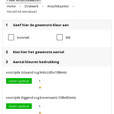
Home
Drukwerk
Ansichtkaarten
>
>
>
Herald A6 wenskaart
1
Geef hier de gewenste kleur aan
Ivoorwit
Wit
2
Kies hier het gewenste aantal
3
Aantal kleuren bedrukking
voorzijde (staand rug links) (65x108mm)
Geen opdruk
1
voorzijde (liggend rug bovenaan) (108x65mm)
Geen opdruk
1