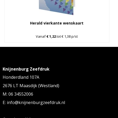
Herald vierkante wenskaart
Vanaf
€ 1,22
tot € 1,38 p/st
Knijnenburg Zeefdruk
Honderdland 107A
2676 LT Maasdijk (Westland)
M: 06 34552006
E: info@knijnenburgzeefdruk.nl