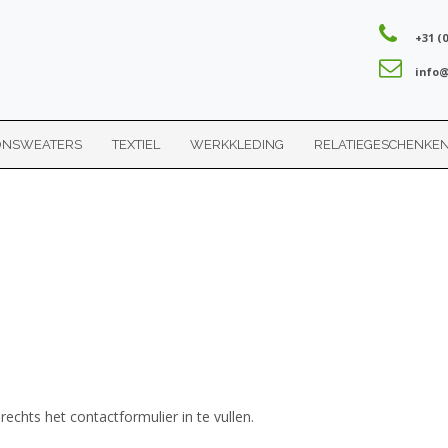
+31 (0
info@
ONSWEATERS
TEXTIEL
WERKKLEDING
RELATIEGESCHENKE
chts het contactformulier in te vullen.