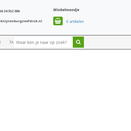
Winkelmandje
)6 34 552 006
knijnenburgzeefdruk.nl
0
N
TASSEN
SPORT