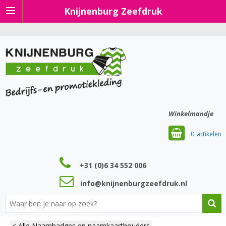
Knijnenburg Zeefdruk
Winkelmandje
0
+31 (0)6 34 552 006
info@knijnenburgzeefdruk.nl
< Alle Naambadges en naamkaarthouders