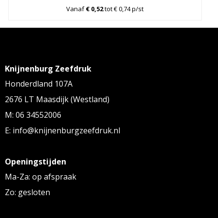
Vanaf
€ 0,52
tot € 0,74 p/st
Knijnenburg Zeefdruk
Honderdland 107A
2676 LT Maasdijk (Westland)
M: 06 34552006
E: info@knijnenburgzeefdruk.nl
Openingstijden
Ma-Za: op afspraak
Zo: gesloten