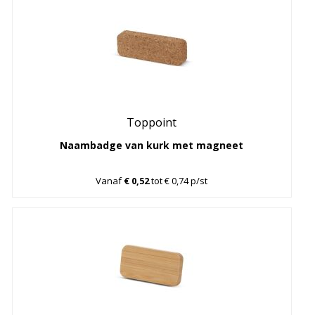
Toppoint
Naambadge van kurk met magneet
Vanaf
€ 0,52
tot € 0,74 p/st