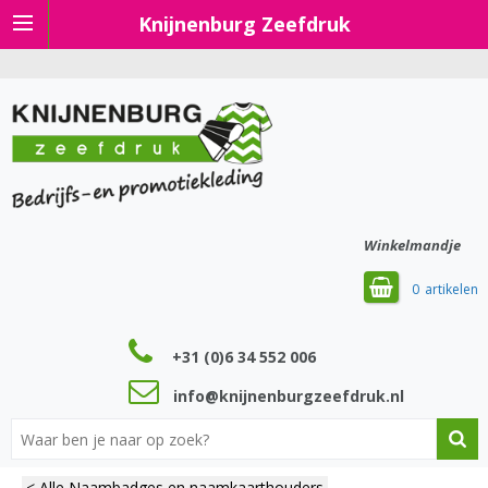
Knijnenburg Zeefdruk
Winkelmandje
0
+31 (0)6 34 552 006
info@knijnenburgzeefdruk.nl
< Alle Naambadges en naamkaarthouders