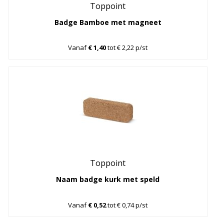
Toppoint
Badge Bamboe met magneet
Vanaf
€ 1,40
tot € 2,22 p/st
Toppoint
Naam badge kurk met speld
Vanaf
€ 0,52
tot € 0,74 p/st