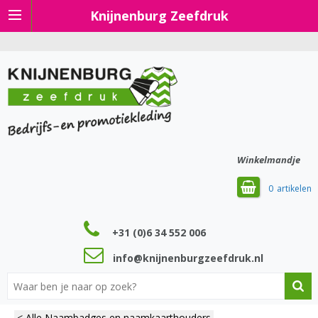
Knijnenburg Zeefdruk
Winkelmandje
0
+31 (0)6 34 552 006
info@knijnenburgzeefdruk.nl
< Alle Naambadges en naamkaarthouders