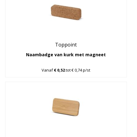
Toppoint
Naambadge van kurk met magneet
Vanaf
€ 0,52
tot € 0,74 p/st