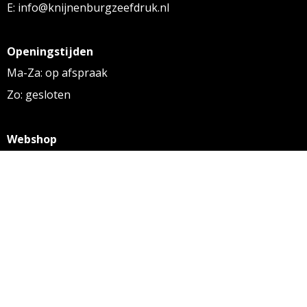
E: info@knijnenburgzeefdruk.nl
Openingstijden
Ma-Za: op afspraak
Zo: gesloten
Webshop
KVK: 27256169
BTW: NL 8131.32.587 B01
Algemene voorwaarden
Disclaimer
Privacy statement
Informatie