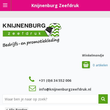
Knijnenburg Zeefdruk
Winkelmandje
0
+31 (0)6 34 552 006
info@knijnenburgzeefdruk.nl
< Alle Borden