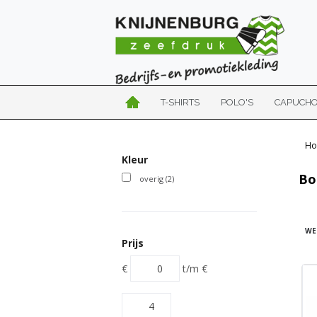
T-SHIRTS
POLO'S
CAPUCH
Ho
Kleur
Bo
overig
(2)
WE
Prijs
€
t/m
€