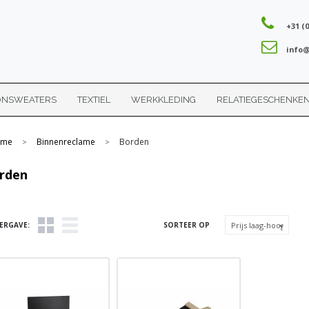
+31 (0
info@
ONSWEATERS
TEXTIEL
WERKKLEDING
RELATIEGESCHENKE
me
Binnenreclame
Borden
>
>
rden
ERGAVE:
SORTEER OP