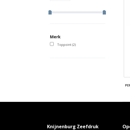
Merk
Toppoint
(2)
PE
Knijnenburg Zeefdruk
Op