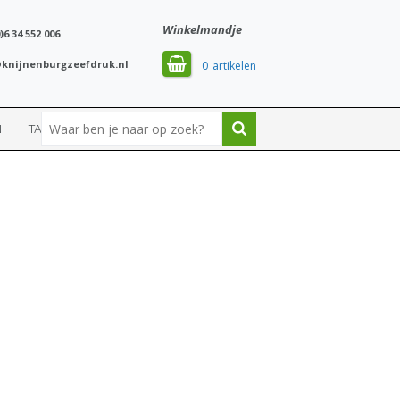
Winkelmandje
)6 34 552 006
knijnenburgzeefdruk.nl
0
N
TASSEN
SPORT